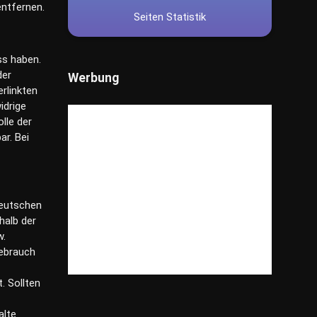
ntfernen.
Seiten Statistik
ss haben.
der
Werbung
erlinkten
idrige
lle der
ar. Bei
deutschen
halb der
w.
Gebrauch
. Sollten
alte