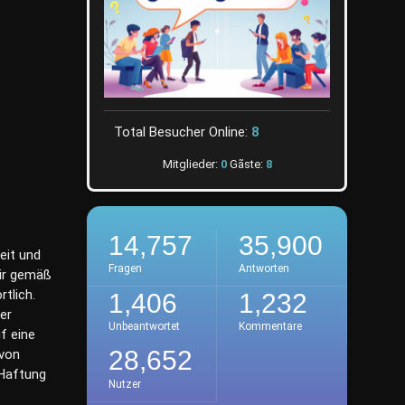
Total Besucher Online:
8
Mitglieder:
0
Gãste:
8
14,757
35,900
keit und
Fragen
Antworten
wir gemäß
tlich.
1,406
1,232
er
Unbeantwortet
Kommentare
f eine
28,652
 von
 Haftung
Nutzer