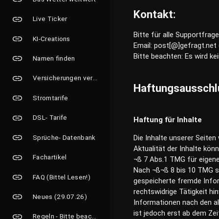
Kontakt:
Live Ticker
Bitte für alle Supportfrag
KI-Creations
Email: post[@]gefragt.net 
Bitte beachten: Es wird ke
Namen finden
Versicherungen vergleichen
Haftungsausschl
Stromtarife
DSL- Tarife
Haftung für Inhalte
Die Inhalte unserer Seiten 
Sprüche- Datenbank
Aktualität der Inhalte kö
Fachartikel
¬ß 7 Abs.1 TMG für eigene
Nach ¬ß¬ß 8 bis 10 TMG sin
FAQ (Bittel Lesen!)
gespeicherte fremde Info
rechtswidrige Tätigkeit h
Neues (29.07.26)
Informationen nach den al
ist jedoch erst ab dem Zei
Regeln - Bitte beachten!