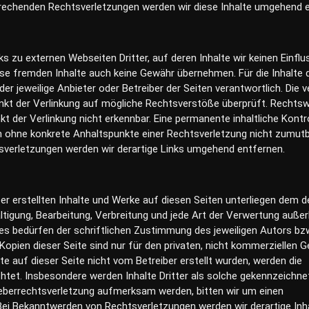
echenden Rechtsverletzungen werden wir diese Inhalte umgehend e
s zu externen Webseiten Dritter, auf deren Inhalte wir keinen Einflu
ese fremden Inhalte auch keine Gewähr übernehmen. Für die Inhalte 
 der jeweilige Anbieter oder Betreiber der Seiten verantwortlich. Die v
kt der Verlinkung auf mögliche Rechtsverstöße überprüft. Rechtsw
t der Verlinkung nicht erkennbar. Eine permanente inhaltliche Kontro
ch ohne konkrete Anhaltspunkte einer Rechtsverletzung nicht zumutb
verletzungen werden wir derartige Links umgehend entfernen.
ber erstellten Inhalte und Werke auf diesen Seiten unterliegen dem 
ältigung, Bearbeitung, Verbreitung und jede Art der Verwertung außer
s bedürfen der schriftlichen Zustimmung des jeweiligen Autors bz
Kopien dieser Seite sind nur für den privaten, nicht kommerziellen 
lte auf dieser Seite nicht vom Betreiber erstellt wurden, werden die
htet. Insbesondere werden Inhalte Dritter als solche gekennzeichnet
eberrechtsverletzung aufmerksam werden, bitten wir um einen
ei Bekanntwerden von Rechtsverletzungen werden wir derartige Inh