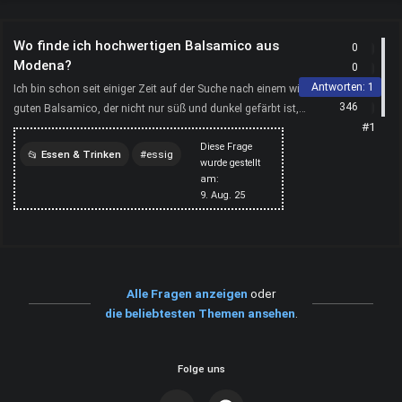
Wo finde ich hochwertigen Balsamico aus
0
Modena?
0
Antworten:
1
Ich bin schon seit einiger Zeit auf der Suche nach einem wirklich
346
guten Balsamico, der nicht nur süß und dunkel gefärbt ist,
#1
sondern diesen typischen, komplexen Geschmack...
Diese Frage
Essen & Trinken
essig
wurde gestellt
am:
9. Aug. 25
Alle Fragen anzeigen
oder
die beliebtesten Themen ansehen
.
Folge uns