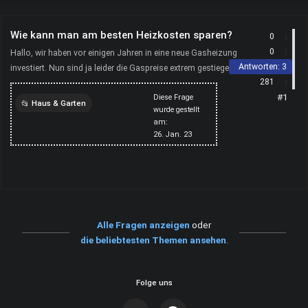
Wie kann man am besten Heizkosten sparen?
0
0
Hallo, wir haben vor einigen Jahren in eine neue Gasheizung
Antworten:
3
investiert. Nun sind ja leider die Gaspreise extrem gestiegen. Hat
281
jemand von euch einen guten Tipp, wie man H...
#1
Diese Frage
Haus & Garten
wurde gestellt
am:
gasheizung
sparen
26. Jan. 23
Alle Fragen anzeigen
oder
die beliebtesten Themen ansehen
.
Folge uns