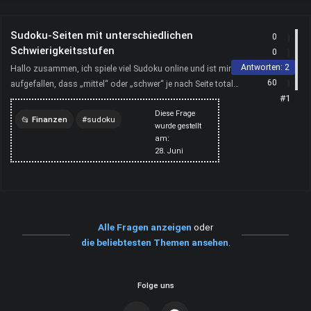
Sudoku-Seiten mit unterschiedlichen
0
Schwierigkeitsstufen
0
Antworten:
2
Hallo zusammen, ich spiele viel Sudoku online und ist mir
60
aufgefallen, dass „mittel“ oder „schwer“ je nach Seite total
#1
unterschiedlich ausfallen – manchmal ist ein angebl...
Diese Frage
Finanzen
sudoku
wurde gestellt
am:
28. Juni
Alle Fragen anzeigen
oder
die beliebtesten Themen ansehen
.
Folge uns