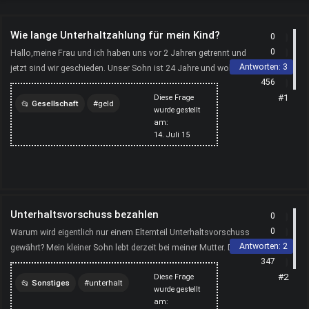
Wie lange Unterhaltzahlung für mein Kind?
0
0
Hallo,meine Frau und ich haben uns vor 2 Jahren getrennt und
Antworten:
3
jetzt sind wir geschieden. Unser Sohn ist 24 Jahre und wohnt
456
noch bei ihr, er verdient noch kein Geld da er s...
#1
Diese Frage
Gesellschaft
geld
wurde gestellt
am:
kinder
scheidung
14. Juli 15
unterhalt
Unterhaltsvorschuss bezahlen
0
0
Warum wird eigentlich nur einem Elternteil Unterhaltsvorschuss
Antworten:
2
gewährt? Mein kleiner Sohn lebt derzeit bei meiner Mutter. Der
347
Vater will den Unterhalt nicht bezahlen und ...
#2
Diese Frage
Sonstiges
unterhalt
wurde gestellt
am:
vorschuss
kind