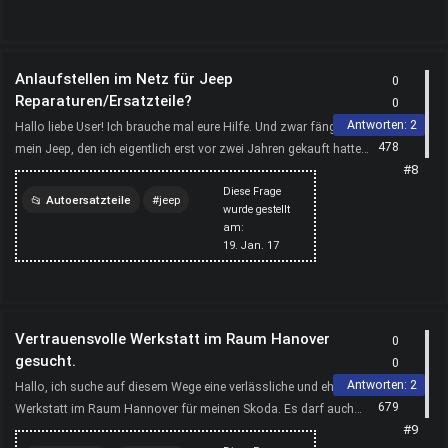
Anlaufstellen im Netz für Jeep
0
Reparaturen/Ersatzteile?
0
Antworten:
2
Hallo liebe User! Ich brauche mal eure Hilfe. Und zwar fängt
478
mein Jeep, den ich eigentlich erst vor zwei Jahren gekauft hatte,
#8
leider langsam an Mätzchen zu machen. Nachd...
Diese Frage
Autoersatzteile
jeep
wurde gestellt
am:
werkstatt
ersatzteile
19. Jan. 17
Vertrauensvolle Werkstatt im Raum Hanover
0
gesucht.
0
Antworten:
2
Hallo, ich suche auf diesem Wege eine verlässliche und ehrliche
679
Werkstatt im Raum Hannover für meinen Skoda. Es darf auch
#9
gerne eine Vertragswerkstatt sein.