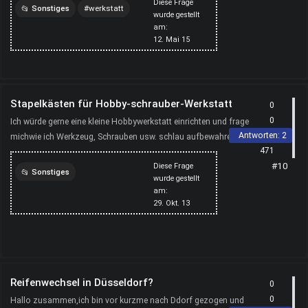
Diese Frage
Sonstiges
werkstatt
wurde gestellt
am:
hannover
skoda
12. Mai 15
Stapelkästen für Hobby-schrauber-Werkstatt
0
0
Ich würde gerne eine kleine Hobbywerkstatt einrichten und frage
Antworten:
2
michwie ich Werkzeug, Schrauben usw. schlau aufbewahren
471
soll. Ich will kleinere Motorenreparieren.Kann mir...
#10
Diese Frage
Sonstiges
wurde gestellt
am:
aufbewahrung
werkzeug
29. Okt. 13
ordnung
werkstatt
mechaniker
Reifenwechsel in Düsseldorf?
0
0
Hallo zusammen,ich bin vor kurzme nach Ddorf gezogen und