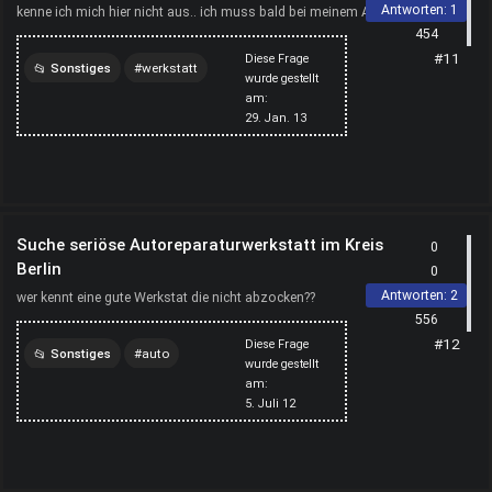
Antworten:
1
kenne ich mich hier nicht aus.. ich muss bald bei meinem Auto
454
die Winterreifen wechseln, kann jemand eine gute We...
#11
Diese Frage
Sonstiges
werkstatt
wurde gestellt
am:
werkstars
de
29. Jan. 13
düsseldorf
Suche seriöse Autoreparaturwerkstatt im Kreis
0
Berlin
0
Antworten:
2
wer kennt eine gute Werkstat die nicht abzocken??
556
#12
Diese Frage
Sonstiges
auto
wurde gestellt
am:
reparatur
werkstatt
5. Juli 12