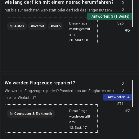
wie lang darf ich mit einem notrad herumfahren?
0
0
nur bis zur nächsten werkstatt oder darf ich das länger nutzen?
Antworten:
3 (1 Beste)
526
Diese Frage
Autos
notrad
auto
wurde gestellt
#6
am:
werkstatt
reifenwechsel
30. März 18
Wo werden Flugzeuge repariert?
0
0
Wo werden Flugzeuge repariert? Passiert das am Flughafen oder
Antworten:
4
in einer Werkstatt?
871
#7
Diese Frage
Computer & Elektronik
wurde gestellt
am:
flugzeug
werkstatt
12. Sept. 17
reparatur