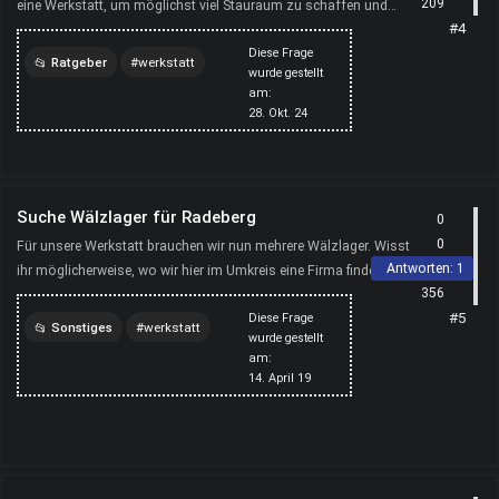
209
eine Werkstatt, um möglichst viel Stauraum zu schaffen und
#4
alles effizient zu organisieren. Ich denke an Wand...
Diese Frage
Ratgeber
werkstatt
wurde gestellt
am:
28. Okt. 24
Suche Wälzlager für Radeberg
0
0
Für unsere Werkstatt brauchen wir nun mehrere Wälzlager. Wisst
Antworten:
1
ihr möglicherweise, wo wir hier im Umkreis eine Firma finden
356
könnten, die so etwas verkauft?
#5
Diese Frage
Sonstiges
werkstatt
wurde gestellt
am:
14. April 19