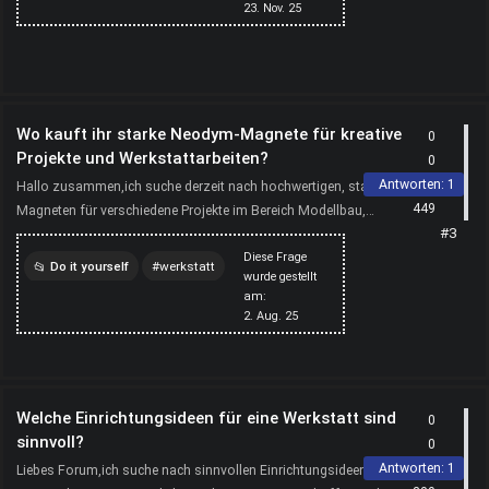
23. Nov. 25
Wo kauft ihr starke Neodym-Magnete für kreative
0
Projekte und Werkstattarbeiten?
0
Antworten:
1
Hallo zusammen,ich suche derzeit nach hochwertigen, starken
449
Magneten für verschiedene Projekte im Bereich Modellbau,
#3
Werkstatt und auch ein paar Experimente mit Sensorik....
Diese Frage
Do it yourself
werkstatt
wurde gestellt
am:
2. Aug. 25
Welche Einrichtungsideen für eine Werkstatt sind
0
sinnvoll?
0
Antworten:
1
Liebes Forum,ich suche nach sinnvollen Einrichtungsideen für