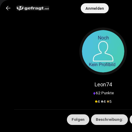
Anmelden
Neue Funktion verfügbar: Benutzergruppen!
Erstelle eigene Gruppen, teile Inhalte und
vernetze dich mit anderen Mitgliedern.
➜
Jetzt ansehen
Leon74
62 Punkte
4
4
5
Folgen
Beschreibung: