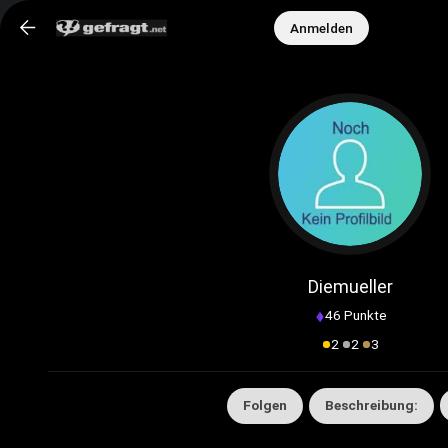
Anmelden
Neue Funktion verfügbar: Benutzergruppen!
Erstelle eigene Gruppen, teile Inhalte und
vernetze dich mit anderen Mitgliedern.
➜
Jetzt ansehen
Diemueller
46 Punkte
2
2
3
Folgen
Beschreibung: