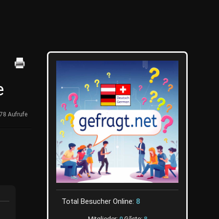
e
78 Aufrufe
Total Besucher Online:
8
Mitglieder:
0
Gãste:
8