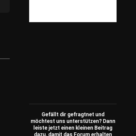
Reisen
(609)
Shopping
(825)
Spiele
(82)
Sonstiges
(3,981)
Sport
(239)
Tiere
(199)
Unterhaltung
(79)
Unternehmen
(249)
Umfragen
(14)
Wissensfragen
(186)
Ratespiele
(1)
Schätzfragen
(2)
Fachartikel
(86)
Gefällt dir gefragtnet und
möchtest uns unterstützen? Dann
leiste jetzt einen kleinen Beitrag
dazu, damit das Forum erhalten