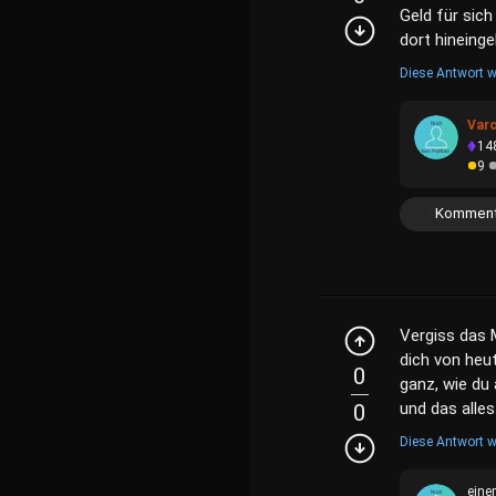
Geld für sich
dort hineing
Diese Antwort w
Var
14
9
Komment
Vergiss das 
dich von heu
0
ganz, wie du
und das alles
0
Diese Antwort w
eine