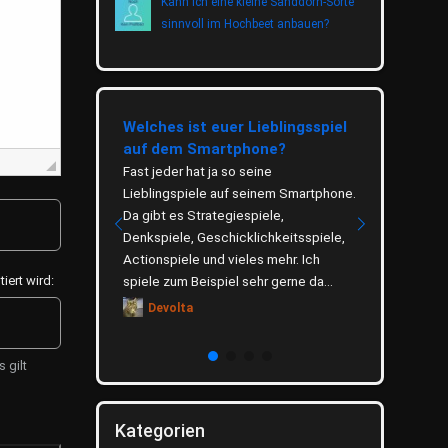
Kann ich eine kleine Sanddorn-Sorte
sinnvoll im Hochbeet anbauen?
eetrinkens
Welches ist euer Lieblingsspiel
Wie wichti
auf dem Smartphone?
Thema Um
eitung, gesunde
ugebiete Tee
Fast jeder hat ja so seine
Das Thema U
 Tradition und ist
Lieblingspiele auf seinem Smartphone.
verbreitet u
t verankert. Ob als
Da gibt es Strategiespiele,
hauptsächli
rmacher,
Denkspiele, Geschicklichkeitsspiele,
zu schonen. 
.
Actionspiele und vieles mehr. Ich
was du selb
spiele zum Beispiel sehr gerne da...
denkst. Welc
ert wird:
Devolta
Dino
 gilt
Kategorien