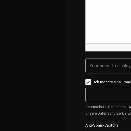
Your name to display 
Ich möchte eine Emai
Datenschutz: Deine Email-A
unsere Datenschutzerkläru
Anti-Spam-Captcha: