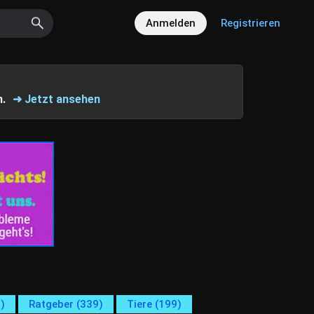
Anmelden
Registrieren
n.
➜ Jetzt ansehen
)
Ratgeber (339)
Tiere (199)