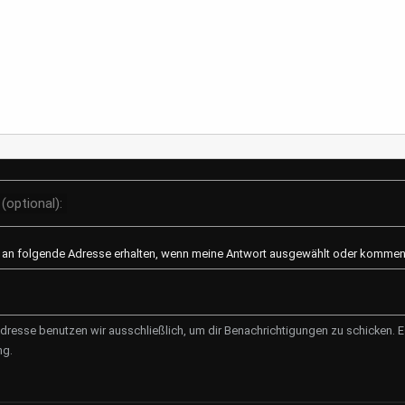
Der Zauber des T
Ein Einblick in Zuber
Teesorten und Anba
trinken hat eine lange
in vielen Kulturen fes
(optional):
morgendlicher Munte
entspannende Aben..
l an folgende Adresse erhalten, wenn meine Antwort ausgewählt oder kommenti
Mod
dresse benutzen wir ausschließlich, um dir Benachrichtigungen zu schicken. Es
ng.