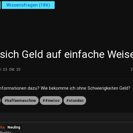
Wissensfragen (186)
 sich Geld auf einfache Weis
m:
23. Okt. 20
2
nformationen dazu? Wie bekomme ich ohne Schwierigkeiten Geld?
kaffeemaschine
#metoo
stunden
tka
Neuling