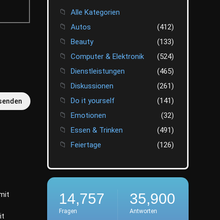
Alle Kategorien
Autos
(412)
Beauty
(133)
Computer & Elektronik
(524)
Dienstleistungen
(465)
Diskussionen
(261)
Do it yourself
(141)
senden
Emotionen
(32)
Essen & Trinken
(491)
Feiertage
(126)
Weihnachten
(22)
Ostern
(4)
Geburtstag
(4)
mit
14,757
35,900
Hochzeit
(32)
Fragen
Antworten
it