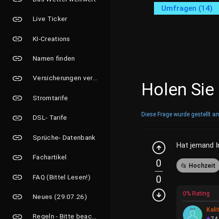
Umfragen (14)
Live Ticker
KI-Creations
Namen finden
Versicherungen vergleichen
Holen Sie
Stromtarife
Diese Frage wurde gestellt a
DSL- Tarife
Sprüche- Datenbank
Hat jemand I
Fachartikel
0
Hochzeit
FAQ (Bittel Lesen!)
0
0% Rating
Neues (29.07.26)
Kali
Regeln - Bitte beachten!