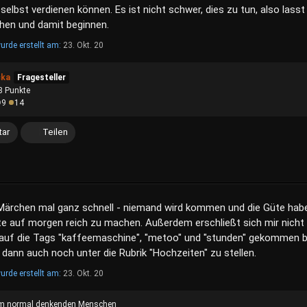
 selbst verdienen können. Es ist nicht schwer, dies zu tun, also lasst
ehen und damit beginnen.
urde erstellt am:
23. Okt. 20
cka
Fragesteller
8
Punkte
9
14
ar
Teilen
Märchen mal ganz schnell - niemand wird kommen und die Güte hab
te auf morgen reich zu machen. Außerdem erschließt sich mir nicht
 auf die Tags "kaffeemaschine", "metoo" und "stunden" gekommen b
 dann auch noch unter die Rubrik "Hochzeiten" zu stellen.
urde erstellt am:
23. Okt. 20
m normal denkenden Menschen