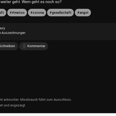
 weiter geht. Wem geht es noch so?
aft
#metoo
corona
gesellschaft
angst
ury
e Auszeichnungen
Schreiben
Kommentar
ent antworten. Missbrauch führt zum Ausschluss.
rt und angezeigt.