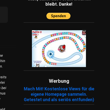
bleibt. Danke!
ne
hin
n.
eits
Werbung
elei
n bei
Mach Mit! Kostenlose Views für die
smus
eigene Homepage sammeln.
e
Getestet und als seriös entfunden)
ald