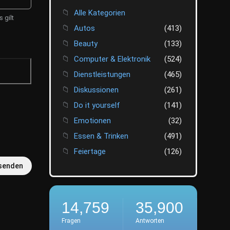
Alle Kategorien
 gilt
Autos
(413)
Beauty
(133)
Computer & Elektronik
(524)
Dienstleistungen
(465)
Diskussionen
(261)
Do it yourself
(141)
Emotionen
(32)
Essen & Trinken
(491)
Feiertage
(126)
senden
Finanzen
(413)
Fotografie
(45)
Freizeit
(520)
14,759
35,900
Gesellschaft
(446)
Fragen
Antworten
Arbeit und Gewerkschaften
(25)