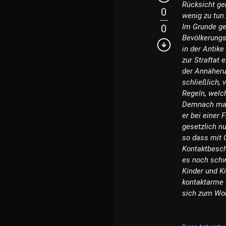
Rücksicht ge
0
wenig zu tun
Im Grunde ge
0
Bevölkerungs
in der Antike
zur Straftat 
der Annäheru
schließlich, 
Regeln, welc
Demnach mach
er bei einer 
gesetzlich n
so dass mit 
Kontaktbesch
es noch schw
Kinder und K
kontaktarme 
sich zum Woh