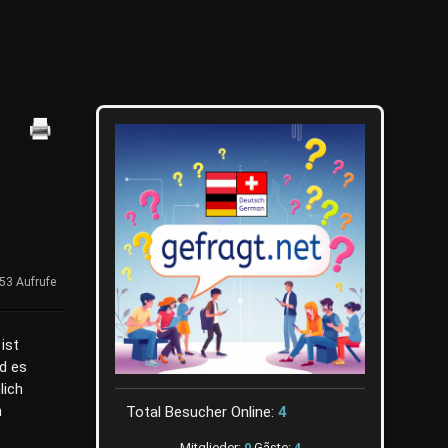
53 Aufrufe
ist
rd es
lich
m
Total Besucher Online:
4
Mitglieder:
0
Gãste:
4