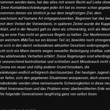
nommen werden kann, hat das alles mit einem Recht auf Liebe ohne
. Denn Kontaktbeschränkungen jeder Art hat es immer schon gegebe
nommen dienen sie letztlich ja nur dem langfristigen Ziel, dem
wachstum auf humane Art entgegenzuwirken. Begonnen hat das ber
 mit dem Verbot der Vielweiberei, in späteren Zeiten wurde die Kupp
erklärt, und in der Neuzeit galt es dann als sittenwidrig, sich als Man
ng an eine Frau nicht an gewisse Regeln zu halten. Der Neofemini
von welchem #MeToo nur ein kleiner Teil ist, bewirkte noch strenger
he sich in den damit verbundenen aktuellen Gesetzen widerspiegeln.
t sich ein Mann bereits wegen sexueller Belästigung strafbar, sob
Frau ablehnendes Verhalten erfährt. Diese Regelungen sind allerding
ur unzureichend kontrollierbar und schließen auch Missbrauch nicht 
Corona ein neuer und völlig anderer Grund hinzukam, die
ränkungen endlich erfolgreich durchzusetzen. Der heutigen Jugend
er fallen, sich den gegebenen Situationen anzupassen, doch unsere
indeskinder werden ohne nennenswerte Schwierigkeiten in diese neu
Welt hineinwachsen und das Problem einer überbevölkerten Erde wi
le folgender Generationen langfristig ganz von selbst lösen.