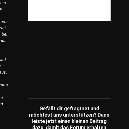
hin
Reisen
(609)
n.
Shopping
(825)
eits
Spiele
(82)
elei
Sonstiges
(3,981)
n bei
Sport
(239)
smus
e
Tiere
(199)
Unterhaltung
(79)
ald
Unternehmen
(249)
s
aus,
Umfragen
(14)
Wissensfragen
(186)
 mag
Ratespiele
(1)
e,
Schätzfragen
(2)
rd
Fachartikel
(86)
Gefällt dir gefragtnet und
möchtest uns unterstützen? Dann
leiste jetzt einen kleinen Beitrag
dazu, damit das Forum erhalten