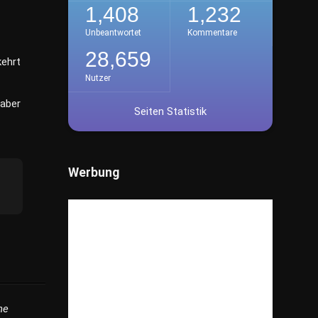
1,408
1,232
Bildung
(27)
Unbeantwortet
Kommentare
Rechtswesen
(14)
28,659
Soziale Dienste
(7)
kehrt
Nutzer
Getestet
(30)
 aber
Seiten Statistik
Gesundheit
(818)
Haus & Garten
(1,359)
Immobilien
(184)
Werbung
Industrie
(216)
Internet
(482)
Kunst
(56)
Lifestyle
(739)
Pflanzen / Natur
(63)
Ratgeber
(339)
Recht / Gesetze
(50)
ne