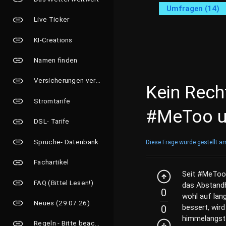
Umfragen (14)
Live Ticker
KI-Creations
Namen finden
Versicherungen vergleichen
Kein Rech
Stromtarife
#MeToo u
DSL- Tarife
Sprüche- Datenbank
Diese Frage wurde gestellt a
Fachartikel
Seit #MeToo 
FAQ (Bittel Lesen!)
das Abstandha
0
wohl auf lang
Neues (29.07.26)
bessert, wir
0
himmelangst 
Regeln - Bitte beachten!