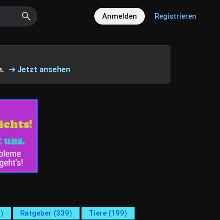
Anmelden
Registrieren
n.
➜ Jetzt ansehen
)
Ratgeber (339)
Tiere (199)