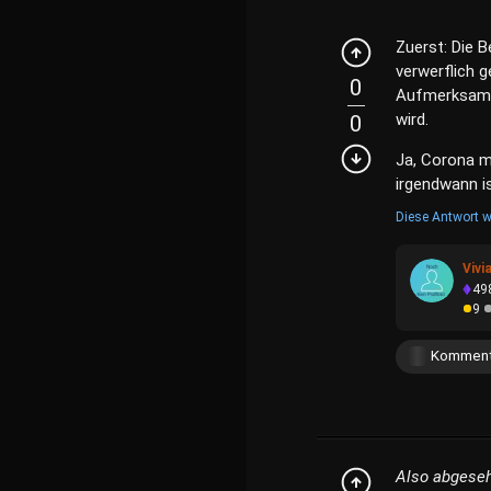
Zuerst: Die 
verwerflich 
0
Aufmerksamke
wird.
0
Ja, Corona m
irgendwann is
Diese Antwort w
Vivi
49
9
Komment
Also abgeseh