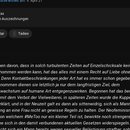
urde erstellt am:
9. April 21
fax
e Auszeichnungen
ar
Teilen
en davon, dass in solch turbulenten Zeiten auf Einzelschicksale kei
nommen werden kann, hat das alles mit einem Recht auf Liebe ohne
. Denn Kontaktbeschränkungen jeder Art hat es immer schon gegebe
nommen dienen sie letztlich ja nur dem langfristigen Ziel, dem
wachstum auf humane Art entgegenzuwirken. Begonnen hat das ber
 mit dem Verbot der Vielweiberei, in späteren Zeiten wurde die Kupp
erklärt, und in der Neuzeit galt es dann als sittenwidrig, sich als Man
ng an eine Frau nicht an gewisse Regeln zu halten. Der Neofemini
von welchem #MeToo nur ein kleiner Teil ist, bewirkte noch strenger
he sich in den damit verbundenen aktuellen Gesetzen widerspiegeln.
t sich ein Mann bereits wegen sexueller Belästigung strafbar, sob