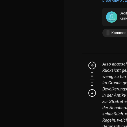
Diese Antwort w
Deci
Kein
Komment
Also abgeseh
Rücksicht ge
0
wenig zu tun
Im Grunde ge
0
Bevölkerungs
in der Antike
zur Straftat 
der Annäheru
schließlich, 
Regeln, welc
Demnach mach