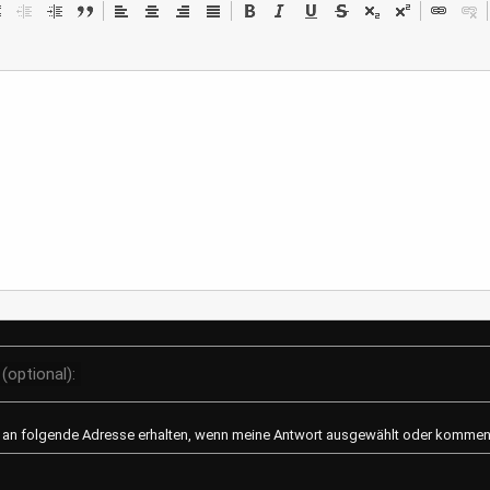
Der Zauber des Teetrinkens
Welches ist eue
auf dem Smart
Ein Einblick in Zubereitung, gesunde
Teesorten und Anbaugebiete Tee
Fast jeder hat ja s
trinken hat eine lange Tradition und ist
Lieblingspiele auf
in vielen Kulturen fest verankert. Ob als
Da gibt es Strategi
morgendlicher Muntermacher,
Denkspiele, Geschi
entspannende Aben...
Actionspiele und vi
spiele zum Beispiel
Mod
Devolta
(optional):
l an folgende Adresse erhalten, wenn meine Antwort ausgewählt oder kommenti