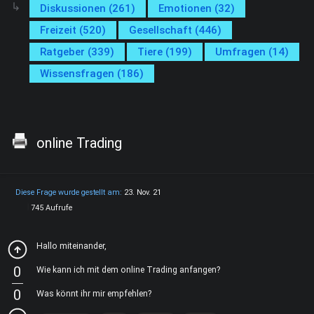
Diskussionen (261)
Emotionen (32)
Freizeit (520)
Gesellschaft (446)
Ratgeber (339)
Tiere (199)
Umfragen (14)
Wissensfragen (186)
online Trading
Diese Frage wurde gestellt am:
23. Nov. 21
745 Aufrufe
Hallo miteinander,
0
Wie kann ich mit dem online Trading anfangen?
0
Was könnt ihr mir empfehlen?