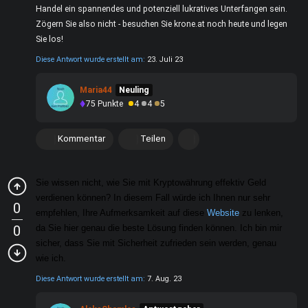
Handel ein spannendes und potenziell lukratives Unterfangen sein.
Zögern Sie also nicht - besuchen Sie krone.at noch heute und legen
Sie los!
Diese Antwort wurde erstellt am:
23. Juli 23
Maria44
Neuling
75
Punkte
4
4
5
Kommentar
Teilen
Sie wissen nicht, wie Sie mit Kryptowährung effektiv Geld
verdienen können? In diesem Fall würde ich Ihnen nur sehr
0
empfehlen, Ihre Aufmerksamkeit auf diese
Website
zu lenken,
0
da Sie hier genau die beste Lösung finden können. Ich bin mir
sicher, dass Sie mit Sicherheit zufrieden sein werden, genau
wie ich.
Diese Antwort wurde erstellt am:
7. Aug. 23