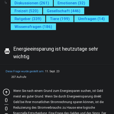
Diskussionen (261)
Emotionen (32)
Freizeit (520)
Gesellschaft (446)
Ratgeber (339)
Tiere (199)
Umfragen (14)
Wissensfragen (186)
Energieeinsparung ist heutzutage sehr
wichtig
Diese Frage wurde gestellt am:
11. Sept. 23
207 Aufrufe
Wenn Sie nach einem Grund zum Energiesparen suchen, ist Geld
meist ein guter Grund. Wenn Sie durch Energieeinsparung direkt
0
Geld bei Ihrer monatlichen Stromrechnung sparen können, ist die
0
Reduzierung des Stromverbrauchs zu Hause eine logische
finanzielle Entscheidung. Eine Frage des Geldes und des Sinns. Der