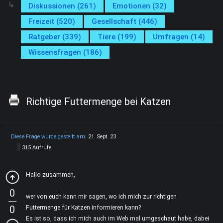
Diskussionen (261)
Emotionen (32)
Freizeit (520)
Gesellschaft (446)
Ratgeber (339)
Tiere (199)
Umfragen (14)
Wissensfragen (186)
Richtige Futtermenge bei Katzen
Diese Frage wurde gestellt am:
21. Sept. 23
315 Aufrufe
Hallo zusammen,
0
wer von euch kann mir sagen, wo ich mich zur richtigen
0
Futtermenge für Katzen informieren kann?
Es ist so, dass ich mich auch im Web mal umgeschaut habe, dabei