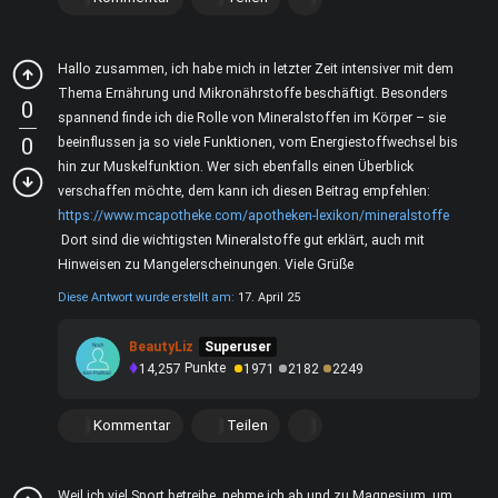
Hallo zusammen, ich habe mich in letzter Zeit intensiver mit dem
Thema Ernährung und Mikronährstoffe beschäftigt. Besonders
0
spannend finde ich die Rolle von Mineralstoffen im Körper – sie
0
beeinflussen ja so viele Funktionen, vom Energiestoffwechsel bis
hin zur Muskelfunktion. Wer sich ebenfalls einen Überblick
verschaffen möchte, dem kann ich diesen Beitrag empfehlen:
https://www.mcapotheke.com/apotheken-lexikon/mineralstoffe
Dort sind die wichtigsten Mineralstoffe gut erklärt, auch mit
Hinweisen zu Mangelerscheinungen. Viele Grüße
Diese Antwort wurde erstellt am:
17. April 25
BeautyLiz
Superuser
14,257
Punkte
1971
2182
2249
Kommentar
Teilen
Weil ich viel Sport betreibe, nehme ich ab und zu Magnesium, um