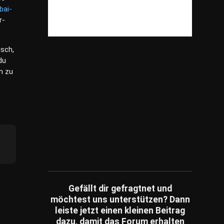
Reisen
(609)
bai-
r-
Shopping
(825)
Spiele
(82)
usch,
Sonstiges
(3,981)
du
Sport
(239)
m zu
Tiere
(199)
Unterhaltung
(79)
Unternehmen
(249)
Umfragen
(14)
Wissensfragen
(186)
Ratespiele
(1)
Schätzfragen
(2)
Fachartikel
(86)
Gefällt dir gefragtnet und
möchtest uns unterstützen? Dann
leiste jetzt einen kleinen Beitrag
dazu, damit das Forum erhalten