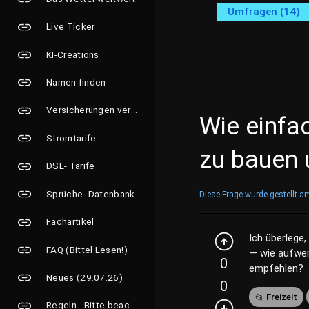
Umfragen (14)
Live Ticker
KI-Creations
Namen finden
Versicherungen vergleichen
Wie einfac
Stromtarife
zu bauen 
DSL- Tarife
Sprüche- Datenbank
Diese Frage wurde gestellt a
Fachartikel
Ich überlege,
FAQ (Bittel Lesen!)
— wie aufwen
0
empfehlen?
Neues (29.07.26)
0
Freizeit
Regeln - Bitte beachten!