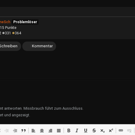
ineSch
Problemlöser
315
Punkte
2
331
364
Schreiben
Kommentar
ent antworten. Missbrauch führt zum Ausschluss.
rt und angezeigt.