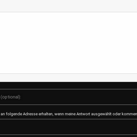
Der Zauber des T
Ein Einblick in Zuber
Teesorten und Anba
trinken hat eine lange
in vielen Kulturen fes
morgendlicher Munte
entspannende Aben..
Mod
(optional):
l an folgende Adresse erhalten, wenn meine Antwort ausgewählt oder kommenti