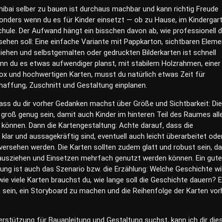
hibai selber zu bauen ist durchaus machbar und kann richtig Freude
sonders wenn du es für Kinder einsetzt — ob zu Hause, im Kindergar
Schule. Der Aufwand hängt ein bisschen davon ab, wie professionell 
sehen soll: Eine einfache Variante mit Pappkarton, sichtbaren Elem
ehen und selbstgemalten oder gedruckten Bilderkarten ist schnell
n du es etwas aufwendiger planst, mit stabilem Holzrahmen, einer
x und hochwertigen Karten, musst du natürlich etwas Zeit für
haffung, Zuschnitt und Gestaltung einplanen.
dass du dir vorher Gedanken machst über Größe und Sichtbarkeit: Die
n groß genug sein, damit auch Kinder im hinteren Teil des Raumes all
 können. Dann die Kartengestaltung: Achte darauf, dass die
n klar und aussagekräftig sind, eventuell auch leicht überarbeitet ode
 versehen werden. Die Karten sollten zudem glatt und robust sein, d
ausziehen und Einsetzen mehrfach genutzt werden können. Ein guter
ung ist auch das Szenario bzw. die Erzählung: Welche Geschichte wil
wie viele Karten brauchst du, wie lange soll die Geschichte dauern? 
h sein, ein Storyboard zu machen und die Reihenfolge der Karten vor
rstützung für Bauanleitung und Gestaltung suchst, kann ich dir die