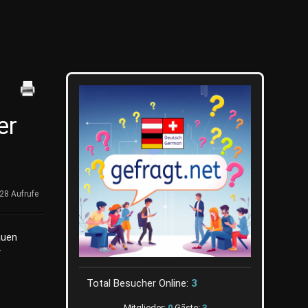
er
28 Aufrufe
auen
r
Total Besucher Online:
3
Mitglieder:
0
Gãste:
3