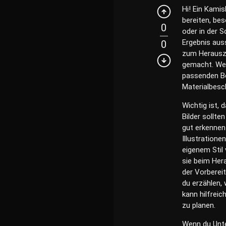
Hi! Ein Kamis
bereiten, be
0
oder in der 
Ergebnis aus
0
zum Herauszi
gemacht. Wen
passenden Bo
Materialbesc
Wichtig ist, 
Bilder sollte
gut erkennen
Illustratione
eigenem Stil
sie beim Her
der Vorbereit
du erzählen, 
kann hilfreic
zu planen.
Wenn du Unte