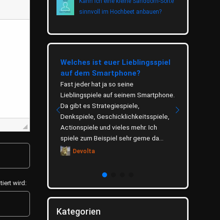
Kann ich eine kleine Sanddorn-Sorte
sinnvoll im Hochbeet anbauen?
eetrinkens
Welches ist euer Lieblingsspiel
Wie wichti
auf dem Smartphone?
Thema Um
eitung, gesunde
ugebiete Tee
Fast jeder hat ja so seine
Das Thema U
 Tradition und ist
Lieblingspiele auf seinem Smartphone.
verbreitet u
t verankert. Ob als
Da gibt es Strategiespiele,
hauptsächli
rmacher,
Denkspiele, Geschicklichkeitsspiele,
zu schonen. 
.
Actionspiele und vieles mehr. Ich
was du selb
spiele zum Beispiel sehr gerne da...
denkst. Welc
Devolta
Dino
ert wird:
Kategorien