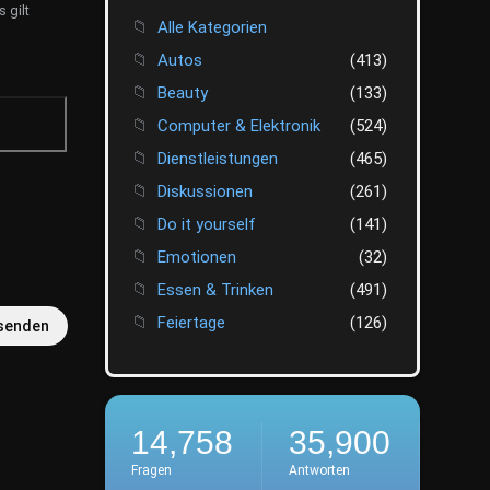
 gilt
Alle Kategorien
Autos
(413)
Beauty
(133)
Computer & Elektronik
(524)
Dienstleistungen
(465)
Diskussionen
(261)
Do it yourself
(141)
Emotionen
(32)
Essen & Trinken
(491)
Feiertage
(126)
senden
Finanzen
(412)
Fotografie
(45)
Freizeit
(520)
14,758
35,900
Hobbys
(71)
Fragen
Antworten
Outdoor
(45)