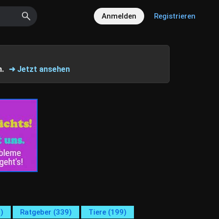
Anmelden
Registrieren
n.
➜ Jetzt ansehen
)
Ratgeber (339)
Tiere (199)