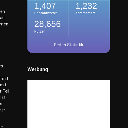
1,407
1,232
Veranstaltungen
(7)
ten
Unbeantwortet
Kommentare
Kino
(1)
das
28,656
enten
Gesellschaft
(446)
Nutzer
Getestet
(30)
Seiten Statistik
Gesundheit
(818)
Haus & Garten
(1,359)
Immobilien
(184)
es
Werbung
Industrie
(216)
r mit
Internet
(482)
amit
Kunst
(56)
 Teil
lst
Lifestyle
(739)
Es
Pflanzen / Natur
(63)
her
Ratgeber
(339)
Recht / Gesetze
(50)
se