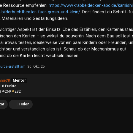
che Ressource empfehlen:
https://www.krabbeldecken-abc.de/kamishi
-bilderbuchtheater-fuer-gross-und-klein/
. Dort findest du Schritt-fü
, Materialien und Gestaltungsideen.
wichtiger Aspekt ist der Einsatz: Übe das Erzählen, den Kartenausta
ischen den Karten – so wirkst du souverän. Nach dem Bau solltest 
ai etwas testen, idealerweise vor ein paar Kindern oder Freunden, u
chtbar und verständlich alles ist. Schau, ob der Mechanismus gut
und ob die Karten leicht wechseln lassen.
urde erstellt am:
30. Okt. 25
anie78
Mentor
918
Punkte
8
269
282
ar
Teilen