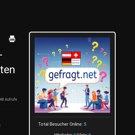
–
rten
48 Aufrufe
Total Besucher Online:
5
t
Mitglieder:
0
Gãste:
5