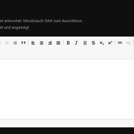
ent antworten. Missbrauch führt zum Ausschluss.
rt und angezeigt.
Der Zauber des T
Ein Einblick in Zuber
Teesorten und Anba
trinken hat eine lange
in vielen Kulturen fes
morgendlicher Munte
entspannende Aben..
Mod