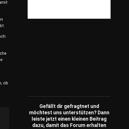
Reisen
(609)
amit
Shopping
(825)
Spiele
(82)
on
bt.
Sonstiges
(3,981)
sch
Sport
(238)
Tiere
(199)
üche
Unterhaltung
(79)
te
Unternehmen
(249)
Umfragen
(14)
Wissensfragen
(186)
, ob
Ratespiele
(1)
Schätzfragen
(2)
Fachartikel
(86)
Gefällt dir gefragtnet und
möchtest uns unterstützen? Dann
leiste jetzt einen kleinen Beitrag
dazu, damit das Forum erhalten