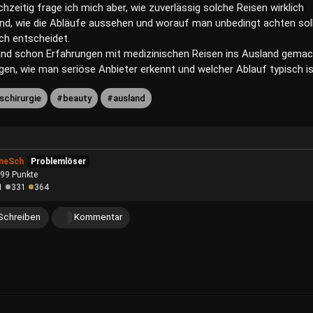
hzeitig frage ich mich aber, wie zuverlässig solche Reisen wirklich
sind, wie die Abläufe aussehen und worauf man unbedingt achten soll
ch entscheidet.
and schon Erfahrungen mit medizinischen Reisen ins Ausland gemac
gen, wie man seriöse Anbieter erkennt und welcher Ablauf typisch i
schirurgie
beauty
ausland
ineSch
Problemlöser
299
Punkte
1
331
364
Schreiben
Kommentar