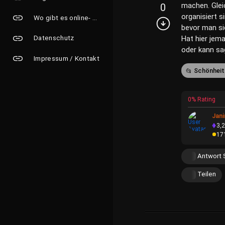
machen. Gleic
0
organisiert 
Wo gibt es online- Grusskarten?
bevor man si
Datenschutz
Hat hier jem
oder kann sa
Impressum / Kontakt
Schönheit
0% Rating
Jan
3,
17
Antwort 
Teilen