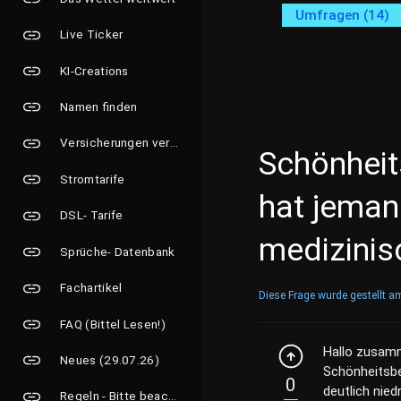
Umfragen (14)
Live Ticker
KI-Creations
Namen finden
Versicherungen vergleichen
Schönheit
Stromtarife
hat jeman
DSL- Tarife
medizinis
Sprüche- Datenbank
Fachartikel
Diese Frage wurde gestellt a
FAQ (Bittel Lesen!)
Hallo zusamm
Neues (29.07.26)
Schönheitsbe
0
deutlich nied
Regeln - Bitte beachten!