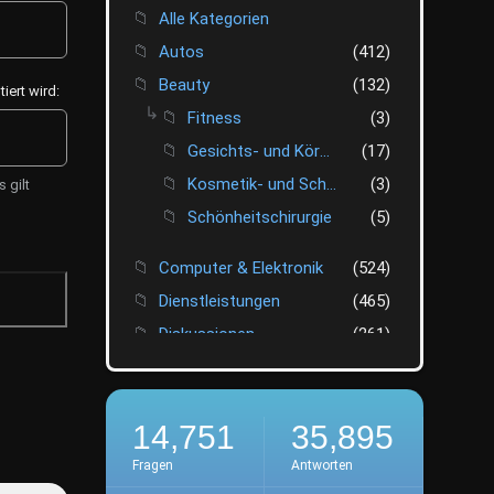
Alle Kategorien
Autos
(412)
Beauty
(132)
ert wird:
Fitness
(3)
Gesichts- und Körperpflege
(17)
Kosmetik- und Schönheitsexperten
(3)
 gilt
Schönheitschirurgie
(5)
Computer & Elektronik
(524)
Dienstleistungen
(465)
Diskussionen
(261)
Do it yourself
(141)
Emotionen
(32)
14,751
35,895
Essen & Trinken
(491)
Feiertage
(126)
Fragen
Antworten