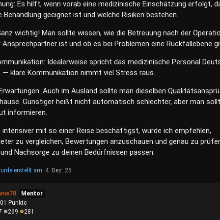
ung: Es hilft, wenn vorab eine medizinische Einschätzung erfolgt, d
die Behandlung geeignet ist und welche Risiken bestehen.
anz wichtig! Man sollte wissen, wie die Betreuung nach der Operati
r Ansprechpartner ist und ob es bei Problemen eine Rückfallebene gi
mmunikation: Idealerweise spricht das medizinische Personal Deut
h — klare Kommunikation nimmt viel Stress raus.
 Erwartungen: Auch im Ausland sollte man dieselben Qualitätsanspr
hause. Günstiger heißt nicht automatisch schlechter, aber man soll
ut informieren.
 intensiver mit so einer Reise beschäftigst, würde ich empfehlen,
eter zu vergleichen, Bewertungen anzuschauen und genau zu prüfen
ik und Nachsorge zu deinen Bedürfnissen passen.
urde erstellt am:
4. Dez. 25
anie78
Mentor
901
Punkte
7
269
281