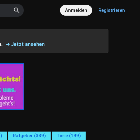
Anmelden
Registrieren
n.
➜ Jetzt ansehen
)
Ratgeber (339)
Tiere (199)