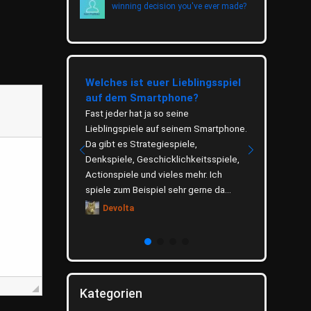
winning decision you've ever made?
eetrinkens
Welches ist euer Lieblingsspiel
Wie wichti
auf dem Smartphone?
Thema Um
eitung, gesunde
ugebiete Tee
Fast jeder hat ja so seine
Das Thema U
 Tradition und ist
Lieblingspiele auf seinem Smartphone.
verbreitet u
t verankert. Ob als
Da gibt es Strategiespiele,
hauptsächli
rmacher,
Denkspiele, Geschicklichkeitsspiele,
zu schonen. 
.
Actionspiele und vieles mehr. Ich
was du selb
spiele zum Beispiel sehr gerne da...
denkst. Welc
Devolta
Dino
Kategorien