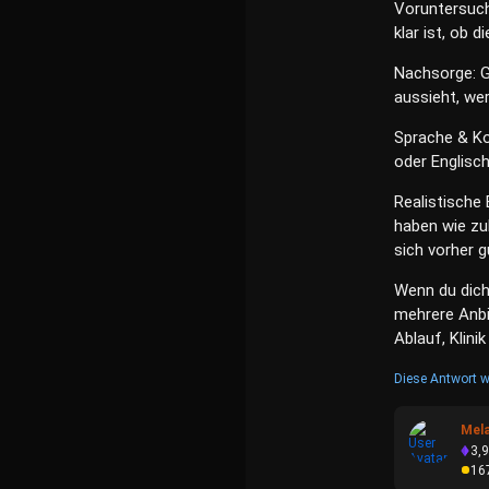
Voruntersuch
klar ist, ob 
Nachsorge: G
aussieht, we
Sprache & Ko
oder Englisc
Realistische
haben wie zu
sich vorher g
Wenn du dich
mehrere Anbi
Ablauf, Klin
Diese Antwort w
Mel
3,
16