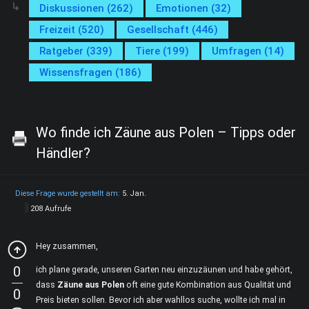
Diskussionen (262)
Emotionen (32)
Freizeit (520)
Gesellschaft (446)
Ratgeber (339)
Tiere (199)
Umfragen (14)
Wissensfragen (186)
Wo finde ich Zäune aus Polen – Tipps oder
Händler?
Diese Frage wurde gestellt am:
5. Jan.
208 Aufrufe
Hey zusammen,
0
ich plane gerade, unseren Garten neu einzuzäunen und habe gehört,
dass
Zäune aus Polen
oft eine gute Kombination aus Qualität und
0
Preis bieten sollen. Bevor ich aber wahllos suche, wollte ich mal in