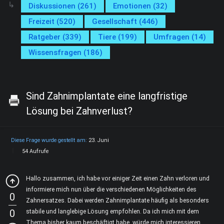
Diskussionen (261)
Emotionen (32)
Freizeit (520)
Gesellschaft (446)
Ratgeber (339)
Tiere (199)
Umfragen (14)
Wissensfragen (186)
Sind Zahnimplantate eine langfristige
Lösung bei Zahnverlust?
Diese Frage wurde gestellt am:
23. Juni
54 Aufrufe
Hallo zusammen, ich habe vor einiger Zeit einen Zahn verloren und
informiere mich nun über die verschiedenen Möglichkeiten des
0
Zahnersatzes. Dabei werden Zahnimplantate häufig als besonders
0
stabile und langlebige Lösung empfohlen. Da ich mich mit dem
Thema bisher kaum beschäftigt habe, würde mich interessieren,