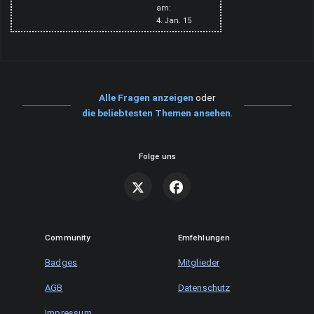
am:
trennungsschmerz
4. Jan. 15
beziehungen
liebe
liebesaus
Alle Fragen anzeigen
oder
die beliebtesten Themen ansehen
.
Folge uns
Community
Emfehlungen
Badges
Mitglieder
AGB
Datenschutz
Impressum