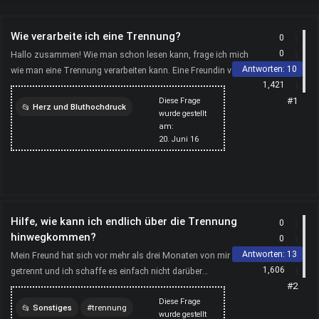
Wie verarbeite ich eine Trennung?
0
0
Hallo zusammen! Wie man schon lesen kann, frage ich mich
Antworten:
10
wie man eine Trennung verarbeiten kann. Eine Freundin von mir
1,421
leidet im Moment extrem und es wird nicht besser. H...
#1
Diese Frage
Herz und Bluthochdruck
wurde gestellt
am:
liebe
trennung
20. Juni 16
trennungsschmerz
liebesaus
Hilfe, wie kann ich endlich über die Trennung
0
hinwegkommen?
0
Antworten:
13
Mein Freund hat sich vor mehr als drei Monaten von mir
1,606
getrennt und ich schaffe es einfach nicht darüber
#2
hinwegzukommen. Es tut einfach so verdammt weh und ich
Diese Frage
liebe ihn ...
Sonstiges
trennung
wurde gestellt