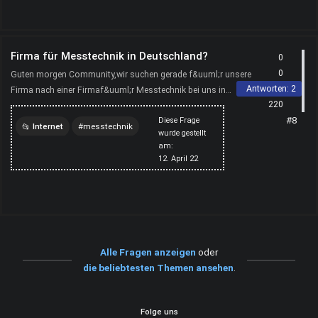
Firma für Messtechnik in Deutschland?
0
0
Guten morgen Community,wir suchen gerade f&uuml;r unsere
Antworten:
2
Firma nach einer Firmaf&uuml;r Messtechnik bei uns in
220
Deutschland?Ich habe eben schon BMG Baumgart gefunden.
#8
Diese Frage
Internet
messtechnik
wurde gestellt
am:
12. April 22
Alle Fragen anzeigen
oder
die beliebtesten Themen ansehen
.
Folge uns