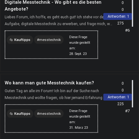
Digitale Messtechnik - Wo gibt es die besten
0
Angebote?
0
Antworten:
1
Liebes Forum, ich hoffe, es geht euch gut! Ich stehe vor der
275
Aufgabe, digitale Messtechnik zu erwerben, und frage mich, wo
#6
ich die besten Angebote finden kann. Wenn jeman...
Diese Frage
Kauftipps
messtechnik
wurde gestellt
am:
28. Sept. 23
Wo kann man gute Messtechnik kaufen?
0
0
Guten Tag an alle im Forum! Ich bin auf der Suche nach
Antworten:
1
Messtechnik und wollte fragen, ob hier jemand Erfahrung damit
225
hat? Welche Produkte sind einfach zu bedienen und bie...
#7
Diese Frage
Kauftipps
messtechnik
wurde gestellt
am:
31. März 23