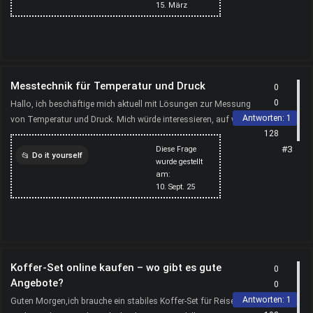
15. März
Messtechnik für Temperatur und Druck
0
0
Hallo, ich beschäftige mich aktuell mit Lösungen zur Messung
Antworten:
1
von Temperatur und Druck. Mich würde interessieren, auf welche
128
Kriterien ihr bei der Auswahl eurer Geräte bes...
#3
Diese Frage
Do it yourself
wurde gestellt
am:
messtechnik
10. Sept. 25
Koffer-Set online kaufen – wo gibt es gute
0
Angebote?
0
Antworten:
1
Guten Morgen,ich brauche ein stabiles Koffer-Set für Reisen und