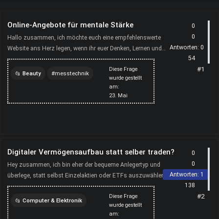
Online-Angebote für mentale Stärke
0
0
Hallo zusammen, ich möchte euch eine empfehlenswerte
Antworten:
0
Website ans Herz legen, wenn ihr euer Denken, Lernen und
54
Fokussieren verbessern wollt. Dort werden verschiedene Impul...
#1
Diese Frage
Beauty
messtechnik
wurde gestellt
am:
23. Mai
Digitaler Vermögensaufbau statt selber traden?
0
0
Hey zusammen, ich bin eher der bequeme Anlegertyp und
Antworten:
1
überlege, statt selbst Einzelaktien oder ETFs auszuwählen,
138
einen digitalen Vermögensverwalter zu nutzen, der mein Ge...
#2
Diese Frage
Computer & Elektronik
wurde gestellt
am:
messtechnik