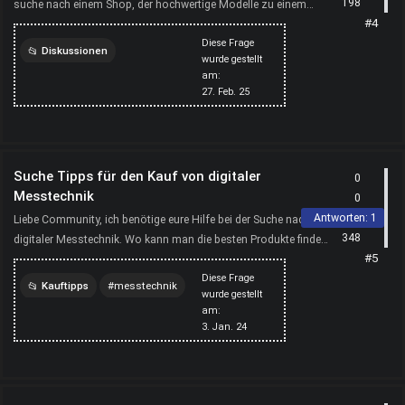
198
suche nach einem Shop, der hochwertige Modelle zu einem
#4
guten Preis anbietet. Wo bestellt ihr eure Reisege...
Diese Frage
Diskussionen
wurde gestellt
am:
lebenslauf
messtechnik
27. Feb. 25
Suche Tipps für den Kauf von digitaler
0
Messtechnik
0
Antworten:
1
Liebe Community, ich benötige eure Hilfe bei der Suche nach
348
digitaler Messtechnik. Wo kann man die besten Produkte finden?
#5
Hat jemand konkrete Tipps oder Erfahrungen, die...
Diese Frage
Kauftipps
messtechnik
wurde gestellt
am:
3. Jan. 24