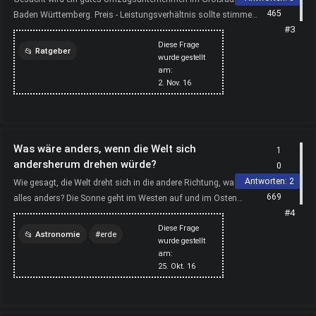
465
Baden Württemberg. Preis - Leistungsverhältnis sollte stimmen,
#3
kompetent und vertrauenswürdig sollte es sein. Kann jm...
Diese Frage
Ratgeber
wurde gestellt
am:
umzugsunternehmen
2. Nov. 16
baden
württemberg
umzug
Was wäre anders, wenn die Welt sich
1
andersherum drehen würde?
0
Antworten:
2
Wie gesagt, die Welt dreht sich in die andere Richtung, was wäre
669
alles anders? Die Sonne geht im Westen auf und im Osten
#4
unter..Amerika wäre das Land der aufgehenden Sonn...
Diese Frage
Astronomie
erde
wurde gestellt
am:
welt
drehung
25. Okt. 16
erdachse