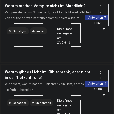
Warum sterben Vampire nicht im Mondlicht?
0
0
Vampire sterben im Sonnenlicht, das Mondlicht wird reflektiert
Antworten:
7
von der Sonne, warum sterben Vampire nicht auch im
1,861
Mondlicht?
#5
Diese Frage
Sonstiges
vampire
wurde gestellt
am:
mondlicht
sonnenlicht
24. Okt. 16
Warum gibt es Licht im Kühlschrank, aber nicht
0
in der Tiefkühltruhe?
0
Antworten:
4
Wie gesagt, warum hat der Kühlschrank ein Licht, aber die
1,180
Tiefkühltruhe nicht?
#6
Diese Frage
Sonstiges
kühlschrank
wurde gestellt
am:
licht
tiefkühltruhe