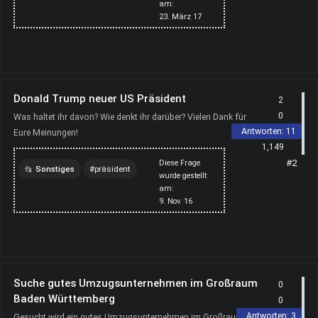
am:
architektur
23. März 17
funktionsmodell
industrie
Donald Trump neuer US Präsident
2
0
Was haltet ihr davon? Wie denkt ihr darüber? Vielen Dank für
Antworten:
11
Eure Meinungen!
1,149
#2
Diese Frage
Sonstiges
präsident
wurde gestellt
am:
donald
trump
usa
9. Nov. 16
amerika
Suche gutes Umzugsunternehmen im Großraum
0
Baden Württemberg
0
Antworten:
3
Gesucht wird ein gutes Umzugsunternehmen im Großraum