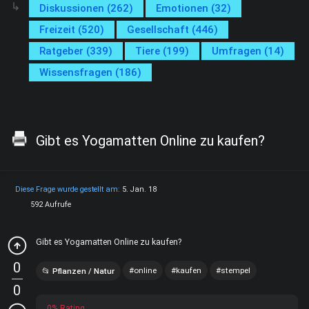
Diskussionen (262)
Emotionen (32)
Freizeit (520)
Gesellschaft (446)
Ratgeber (339)
Tiere (199)
Umfragen (14)
Wissensfragen (186)
Gibt es Yogamatten Online zu kaufen?
Diese Frage wurde gestellt am:
5. Jan. 18
592 Aufrufe
Gibt es Yogamatten Online zu kaufen?
0
online
kaufen
stempel
Pflanzen / Natur
0
0% Rating