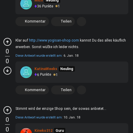
Mich
Neuling
36
Punkte
1
Kommentar
Teilen
Klar auf
http://www.yogisan-shop.com
kannst Du das alles käuflich
erwerben. Sonst wüßte ich leider nichts.
0
Diese Antwort wurde erstellt am:
6. Jan. 18
0
KatinaWeeks
Neuling
6
Punkte
1
Kommentar
Teilen
Stimmt wird der einzige Shop sein, der sowas anbietet...
Diese Antwort wurde erstellt am:
10. Jan. 18
0
0
Kineko312
Guru