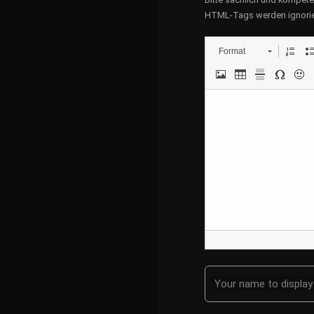
HTML-Tags werden ignorie
Format
Your name to display 