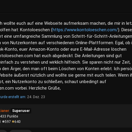
ch wollte euch auf eine Webseite aufmerksam machen, die mir in let
holfen hat: Kontoloeschen (
https://www.kontoloeschen.com/
). Diese
et eine umfangreiche Sammlung von Schritt-für-Schritt-Anleitunge
von Nutzerkonten auf verschiedenen Online-Plattformen. Egal, ob 
ok-Konto, euer Amazon-Konto oder eure E-Mail-Adresse löschen
toloeschen.com hat euch abgedeckt. Die Anleitungen sind gut
 einfach zu verstehen und wirklich hilfreich. Sie sparen nicht nur Zeit,
 den Ärger, den man oft beim Löschen von Konten erlebt. Ich persö
ebsite äußerst nützlich und wollte sie gerne mit euch teilen. Wenn i
bt, ein Nutzerkonto zu schließen, schaut unbedingt auf
n.com vorbei. Herzliche Grüße,
urde erstellt am:
24. Dez. 23
kianer
Superuser
,433
Punkte
1
597
640