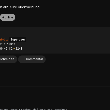
ch auf eure Rückmeldung.
online
tyLiz
Superuser
,257
Punkte
69
2182
2248
Schreiben
Kommentar
ent antworten. Missbrauch führt zum Ausschluss.