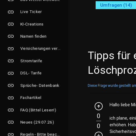
Umfragen (14)
Live Ticker
KI-Creations
Namen finden
Versicherungen vergleichen
Tipps für 
Stromtarife
Löschpro
DSL- Tarife
Sprüche- Datenbank
Diese Frage wurde gestellt a
Fachartikel
Hallo liebe Mi
FAQ (Bittel Lesen!)
0
ich plane, ei
Neues (29.07.26)
erhöhen. Hab
0
Sicherheitsvo
Regeln - Bitte beachten!