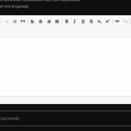
rt und angezeigt.
Der Zauber des T
Ein Einblick in Zuber
Teesorten und Anba
trinken hat eine lange
in vielen Kulturen fes
morgendlicher Munte
entspannende Aben..
Mod
(optional):