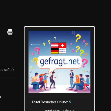
90 Aufrufe
u
Total Besucher Online:
5
Mitglieder:
0
Gãste:
5