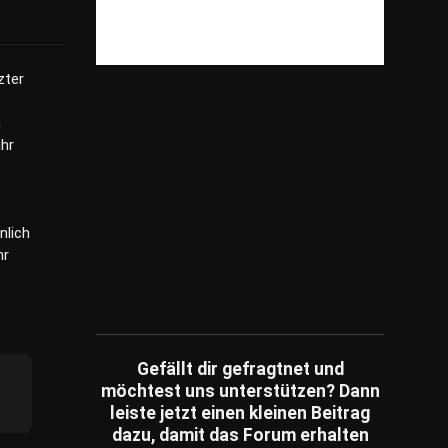
Shopping
(825)
Spiele
(82)
Sonstiges
(3,981)
zter
Sport
(238)
n
Tiere
(199)
ihr
Unterhaltung
(79)
Unternehmen
(249)
Umfragen
(14)
nlich
Wissensfragen
(186)
hr
Ratespiele
(1)
Schätzfragen
(2)
Fachartikel
(86)
Gefällt dir gefragtnet und
möchtest uns unterstützen? Dann
leiste jetzt einen kleinen Beitrag
dazu, damit das Forum erhalten