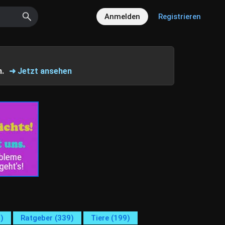
Anmelden
Registrieren
n.
➜ Jetzt ansehen
)
Ratgeber (339)
Tiere (199)