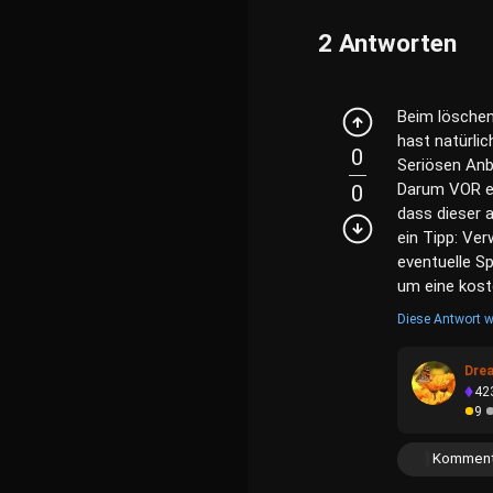
2
Antworten
Beim löschen
hast natürlic
0
Seriösen Anb
Darum VOR ei
0
dass dieser 
ein Tipp: Ve
eventuelle Sp
um eine kost
Diese Antwort w
Dre
42
9
Komment