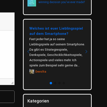
winning decision you've ever made?
eetrinkens
Welches ist euer Lieblingsspiel
Wie wichti
auf dem Smartphone?
Thema Um
eitung, gesunde
ugebiete Tee
Fast jeder hat ja so seine
Das Thema U
 Tradition und ist
Lieblingspiele auf seinem Smartphone.
verbreitet u
t verankert. Ob als
Da gibt es Strategiespiele,
hauptsächli
rmacher,
Denkspiele, Geschicklichkeitsspiele,
zu schonen. 
.
Actionspiele und vieles mehr. Ich
was du selb
spiele zum Beispiel sehr gerne da...
denkst. Welc
Devolta
Dino
Kategorien