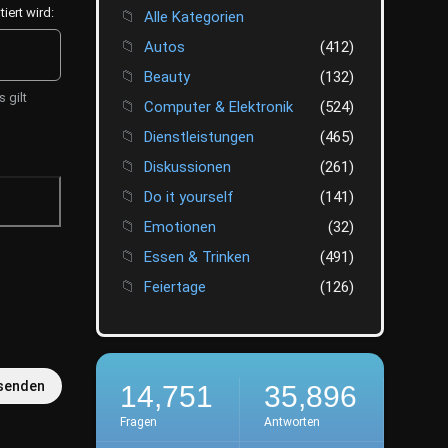
ert wird:
Alle Kategorien
Autos
(412)
Beauty
(132)
 gilt
Computer & Elektronik
(524)
Dienstleistungen
(465)
Diskussionen
(261)
Do it yourself
(141)
Emotionen
(32)
Essen & Trinken
(491)
Feiertage
(126)
Finanzen
(412)
Fotografie
(45)
Freizeit
(520)
senden
14,751
35,896
Gesellschaft
(446)
Fragen
Antworten
Getestet
(30)