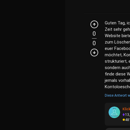
Guten Tag, i
Zeit sehr ge
0
Website biet
zum Löschen 
0
euer Facebo
möchtet, Kon
strukturiert,
sondern auch
finde diese W
jemals vorha
Kontoloesche
Diese Antwort w
Klic
13
48