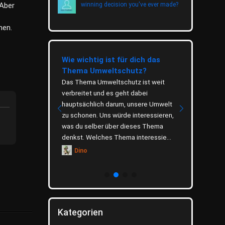
 Aber
winning decision you've ever made?
men.
Lieblingsspiel
Wie wichtig ist für dich das
Bist du ei
hone?
Thema Umweltschutz?
Katzentyp
eine
Das Thema Umweltschutz ist weit
Hunde und K
einem Smartphone.
verbreitet und es geht dabei
die beliebte
piele,
hauptsächlich darum, unsere Umwelt
Deutschlan
lichkeitsspiele,
zu schonen. Uns würde interessieren,
verlieben si
es mehr. Ich
was du selber über dieses Thema
Vierbeiner, 
ehr gerne da...
denkst. Welches Thema interessie...
Hunde. Wie s
Mag...
Dino
Tigi
Kategorien