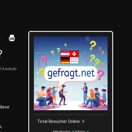
?
74 Aufrufe
diese
Total Besucher Online:
4
n,
Mitglieder:
0
Gãste:
4