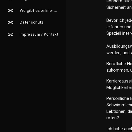
sondern auch
Sicherheit an
Wo gibt es online- Grusskarten?
Bevor ich je
Datenschutz
erfahren und
Speziell inte
Impressum / Kontakt
Ausbildungsw
werden, und w
Berufliche H
zukommen, un
Karriereauss
Möglichkeiten
Persönliche 
Schwimmlehre
Lektionen, di
raten?
Ich habe auc