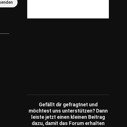
senden
Wandern
(0)
Training
(6)
Fußball
(29)
Extremsportarten
(0)
Golf
(4)
Kampfsport
(1)
Klettern
(1)
Leichtathletik
(3)
Motorsport
(0)
Olympische Spiele
(0)
Sportartikel
(20)
Wassersport
(7)
Gefällt dir gefragtnet und
Wintersport
(2)
möchtest uns unterstützen? Dann
Yoga
(1)
leiste jetzt einen kleinen Beitrag
dazu, damit das Forum erhalten
Radfahren
(15)