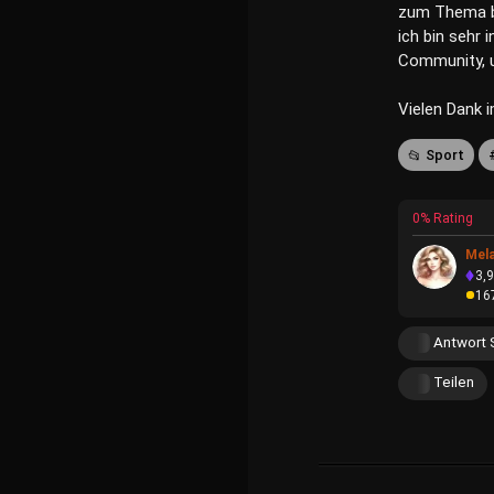
zum Thema b
ich bin sehr 
Community, u
Vielen Dank 
Sport
0% Rating
Mel
3,
16
Antwort 
Teilen