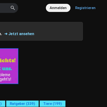
Anmelden
Registrieren
n.
➜ Jetzt ansehen
)
Ratgeber (339)
Tiere (199)