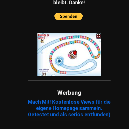
bleibt. Danke!
Tiere
(199)
Unterhaltung
(79)
Unternehmen
(249)
Umfragen
(14)
Wissensfragen
(186)
Ratespiele
(1)
Schätzfragen
(2)
Fachartikel
(86)
Werbung
Mach Mit! Kostenlose Views für die
eigene Homepage sammeln.
Getestet und als seriös entfunden)