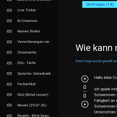
Umfragen (14)
Live Ticker
KI-Creations
Namen finden
Versicherungen vergleichen
Wie kann
Stromtarife
Diese Frage wurde gestellt a
DSL- Tarife
Sprüche- Datenbank
Hallo liebe 
Fachartikel
0
ich spiele m
FAQ (Bittel Lesen!)
Schwimmen wa
0
Fähigkeit an
Neues (29.07.26)
Schwimmen le
Unterrichten 
Regeln - Bitte beachten!