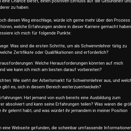
 eine Chance bietet, einen positiven Einfluss auf die Gesundheit un
derer zu haben.
doch diesen Weg einschlage, würde ich gerne mehr über den Prozess
 hören, welche Erfahrungen andere in dieser Karriere gemacht haben
ressiere ich mich für folgende Punkte:
ege: Was sind die ersten Schritte, um als Schwimmlehrer tätig zu
elche Zertifikate oder Qualifikationen sind erforderlich?
erausforderungen: Welche Herausforderungen könnten auf mich
d wie kann ich mich am besten darauf vorbereiten?
ichten: Wie sieht der Arbeitsmarkt für Schwimmlehrer aus, und welc
 gibt es, sich in diesem Bereich weiterzuentwickeln?
Erfahrungen: Hat jemand von euch bereits eine Ausbildung zum
r absolviert und kann seine Erfahrungen teilen? Was waren die gr
e ihr gelernt habt, und was würdet ihr jemandem in meiner Position
h eine Webseite gefunden, die scheinbar umfassende Informatione