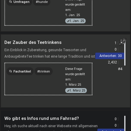
Umfragen
hunde
wurde gestellt
am:
katzen
umfragen
1. Jan. 25
1. Jan. 25
gesellschaft
Der Zauber des Teetrinkens
1
0
Ein Einblick in Zubereitung, gesunde Teesorten und
Antworten:
30
AnbaugebieteTee trinken hat eine lange Tradition und ist in
2,432
vielen Kulturen fest verankert. Ob als morgendlicher Munter...
#4
Diese Frage
Fachartikel
trinken
wurde gestellt
am:
tee
natur
gesundheit
1. März 25
1. März 25
Wo gibt es Infos rund ums Fahrrad?
0
0
Hey, ich suche aktuell nach einer Webseite mit allgemeinen