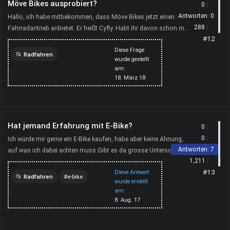
Möve Bikes ausprobiert?
0
Antworten:
0
Hallo, ich habe mitbekommen, dass Möve Bikes jetzt einen
288
Fahrradantrieb anbietet. Er heißt Cyfly. Habt ihr davon schon mal
#12
was gehört, habt ihr das Bike selber oder seid ...
Diese Frage
Radfahren
wurde gestellt
am:
fahrradantrieb
bike
18. März 18
cyfly
moeve
bikes
Hat jemand Erfahrung mit E-Bike?
0
0
Ich würde mir gerne ein E-Bike kaufen, habe aber keine Ahnung,
Antworten:
7
auf was ich dabei achten muss.Gibt es da grosse Unterschiede
1,211
Betreffend Leistung und Qualität? Lohnt es sic...
#13
Diese Antwort
Radfahren
e-bike
wurde erstellt
am:
velo
8. Aug. 17