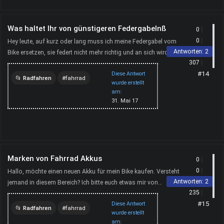
Was haltet Ihr von günstigeren Federgabelnß
0
0
Hey leute, auf kurz oder lang muss ich meine Federgabel vom
Antworten:
2
Bike ersetzen, sie federt nicht mehr richtig und an sich wird das
307
fahren auch umbeqeum. Daher die Frage: Würde...
#14
Diese Antwort
Radfahren
fahrrad
wurde erstellt
am:
federgabel
mountainbike
31. Mai 17
ersatzteile
Marken von Fahrrad Akkus
0
0
Hallo, möchte einen neuen Akku für mein Bike kaufen. Versteht
Antworten:
2
jemand in diesem Bereich? Ich bitte euch etwas mir von
235
http://www.fahrradakkus.net/ empfehlen.
#15
Diese Antwort
Radfahren
fahrrad
wurde erstellt
am: