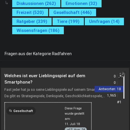
Diskussionen (262)
Emotionen (32)
Freizeit (520)
Gesellschaft (446)
Ratgeber (339)
Tiere (199)
Umfragen (14)
Wissensfragen (186)
Fragen aus der Kategorie Radfahren
Welches ist euer Lieblingsspiel auf dem
0
Smartphone?
0
Antworten:
18
Fast jeder hat ja so seine Lieblingspiele auf seinem Smartphone.
1,965
Da gibt es Strategiespiele, Denkspiele, Geschicklichkeitsspiele,
#1
Actionspiele und vieles mehr. Ich spiele...
Diese Frage
Gesellschaft
wurde gestellt
am:
gesellschaft
games
11. Juli 18
17. Aug. 24