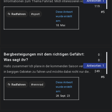
Antworten:
1
Informationen zum Thema Fahrrad. Mich interessieren vor
119
allem Tipps zu Fahrradtypen, Zubehör und Pflege im Allt...
#5
Diese Antwort
Radfahren
sport
wurde erstellt
am:
fahrrad
18. Mai
Bergbesteigungen mit dem richtigen Gefährt:
0
Was sagt ihr?
0
Antworten:
1
Hallo zusammen! Ich plane in der kommenden Saison vermehrt
249
in bergigen Gebieten zu fahren und möchte dabei nicht nur die
#6
Schönheit der Landschaft genießen, sondern auch s...
Diese Antwort
Radfahren
rennrad
wurde erstellt
am:
28. Sept. 23