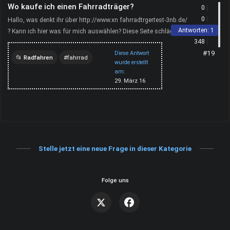
Wo kaufe ich einen Fahrradträger?
0
0
Hallo, was denkt ihr über http://www.xn fahrradtrgertest-3nb.de/
Antworten:
1
? Kann ich hier was für mich auswählen? Diese Seite schlägt gute
348
Angebote vor.
#19
Diese Antwort
Radfahren
fahrrad
wurde erstellt
am:
hobby
29. März 16
Stelle jetzt eine neue Frage in dieser Kategorie
Folge uns