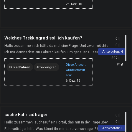
e-bike
28. Dez. 16
Welches Trekkingrad soll ich kaufen?
0
0
Hallo zusammen, ich hätte da mal eine Frage. Und zwar möchte
Antworten:
4
ich mir demnächst ein Fahrrad kaufen, um genauer zu sein ein
392
Trekkingrad. Ich will damit hauptsächlich kleine...
#16
Diese Antwort
Radfahren
trekkingrad
wurde erstellt
am:
trekkingrad-kaufen
6. Dez. 16
trekkingrad-test
suche Fahrradträger
0
0
Hallo zusammen, sucheauf ein Portal, das mir in der Frage über
Antworten:
1
Fahrradträger hilft. Was könnt ihr mir dazu vorschlagen? Wie ist