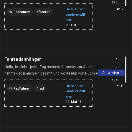
275
eure Meinung über http://www.xn fahrradtrg...
#17
Diese Antwort
Radfahren
fahrrad
wurde erstellt
am:
montage
träger
25. Okt. 16
Fahrradanhänger
0
0
Hallo, ich fahre jeden Tag mehrere Kilometer zur Arbeit und
Antworten:
1
nehme dabei auch einiges mit und wollte nun von Rucksack auf
252
Anhänger umstellen, aber habe noch nie einen benu...
#18
Diese Antwort
Radfahren
rad
wurde erstellt
am:
fahrradanhänger
19. Mai 16