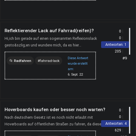
Reflektierender Lack auf Fahrrad(reifen)?
0
0
Hi,ich bin gerade auf einen sogenannten Reflexionslack
Antworten:
1
gesto&szlig;en und wundere mich, da es hier
205
https://cromaslacke.com/reflexions-lack so scheint, als sei der
#9
Diese Antwort
Reifen...
Radfahren
fahrrad-lack
wurde erstellt
am:
6. Sept. 22
Hoverboards kaufen oder besser noch warten?
0
0
Nach deutschem Gesetz ist es noch nicht erlaubt mit
Antworten:
4
Hoverboards auf öffentlichen Straßen zu fahren, da diese nicht
629
als Kraftfahrzeug gelten und noch keine Zulassung haben...