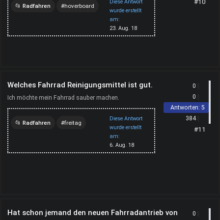
#10
Diese Antwort
Radfahren
hoverboard
wurde erstellt
am:
-
test
kaufen
23. Aug. 18
preisvergleich
Welches Fahrrad Reinigungsmittel ist gut.
0
0
Ich möchte mein Fahrrad sauber machen.
Antworten:
5
384
Diese Antwort
Radfahren
freitag
wurde erstellt
#11
am:
6. Aug. 18
Hat schon jemand den neuen Fahrradantrieb von
0