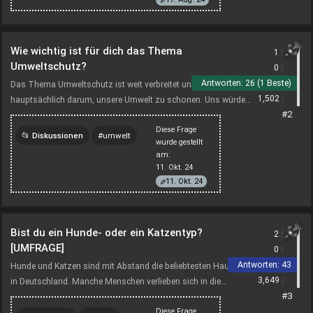
smartphone
Wie wichtig ist für dich das Thema
1
Umweltschutz?
0
Antworten:
26 (1 Beste)
Das Thema Umweltschutz ist weit verbreitet und es geht dabei
1,502
hauptsächlich darum, unsere Umwelt zu schonen. Uns würde
#2
interessieren, was du selber über dieses Thema denks...
Diese Frage
Diskussionen
umwelt
wurde gestellt
am:
meinungen
gesellschaft
11. Okt. 24
11. Okt. 24
Bist du ein Hunde- oder ein Katzentyp?
2
[UMFRAGE]
0
Antworten:
43
Hunde und Katzen sind mit Abstand die beliebtesten Haustiere
3,649
in Deutschland. Manche Menschen verlieben sich in die
#3
schnurrenden Vierbeiner, andere mögen lieber Hunde.Wie ...
Diese Frage