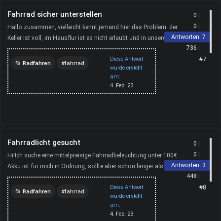
Fahrrad sicher unterstellen
0
0
Hallo zusammen, vielleicht kennt jemand hier das Problem: der
Antworten:
7
Keller ist voll, im Hausflur ist es nicht erlaubt und in unserer
736
Garage ist kein Platz mehr, deshalb suchen ...
#7
Diese Antwort
Radfahren
fahrrad
wurde erstellt
am:
parken
garage
4. Feb. 23
abstellen
fahrräder
Fahrradlicht gesucht
0
0
Hi!Ich suche eine mittelpreisige Fahrradbeleuchtung unter 100€.
Antworten:
3
Akku ist für mich in Ordnung, sollte aber schon länger als 3h
448
halten für längere Ausfahrten. Könnt ihr mir...
#8
Diese Antwort
Radfahren
fahrrad
wurde erstellt
am:
4. Feb. 23