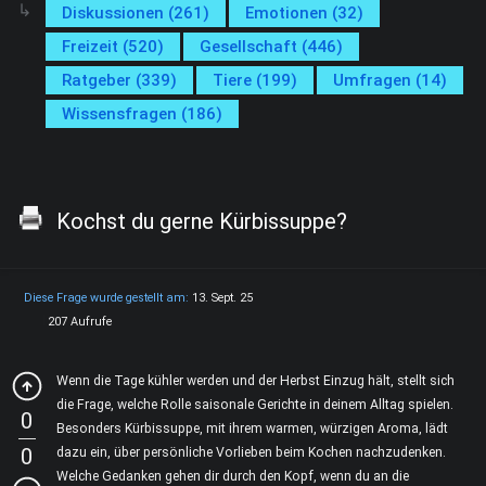
Diskussionen (261)
Emotionen (32)
Freizeit (520)
Gesellschaft (446)
Ratgeber (339)
Tiere (199)
Umfragen (14)
Wissensfragen (186)
Kochst du gerne Kürbissuppe?
Diese Frage wurde gestellt am:
13. Sept. 25
207 Aufrufe
Wenn die Tage kühler werden und der Herbst Einzug hält, stellt sich
die Frage, welche Rolle saisonale Gerichte in deinem Alltag spielen.
0
Besonders Kürbissuppe, mit ihrem warmen, würzigen Aroma, lädt
0
dazu ein, über persönliche Vorlieben beim Kochen nachzudenken.
Welche Gedanken gehen dir durch den Kopf, wenn du an die