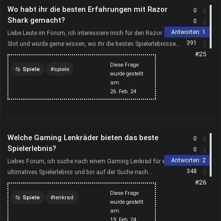
Wo habt ihr die besten Erfahrungen mit Razor
0
Shark gemacht?
0
Antworten:
1
Liebe Leute im Forum, ich interessiere mich für den Razor Shark
391
Slot und würde gerne wissen, wo ihr die besten Spielerlebnisse
#25
damit hattet. Welche Plattformen bieten ein...
Diese Frage
Spiele
spiele
wurde gestellt
am:
26. Feb. 24
Welche Gaming Lenkräder bieten das beste
0
Spielerlebnis?
0
Antworten:
2
Liebes Forum, ich suche nach einem Gaming Lenkrad für ein
348
ultimatives Spielerlebnis und bin auf der Suche nach
#26
Empfehlungen. Welche Gaming Lenkräder bieten die beste Perf...
Diese Frage
Spiele
lenkrad
wurde gestellt
am:
spiele
games
19. Feb. 24