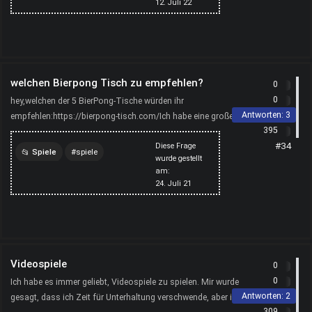
12. Juli 22
welchen Bierpong Tisch zu empfehlen?
0
0
hey,welchen der 5 BierPong-Tische würden ihr
Antworten:
3
empfehlen:https://bierpong-tisch.com/Ich habe eine große Wette
395
am Laufen. ich WILL gewinnen. und dazu brauche ich den besten
#34
Diese Frage
...
Spiele
spiele
wurde gestellt
am:
trinkspiele
lustig
24. Juli 21
Videospiele
0
0
Ich habe es immer geliebt, Videospiele zu spielen. Mir wurde
Antworten:
2
gesagt, dass ich Zeit für Unterhaltung verschwende, aber ich
309