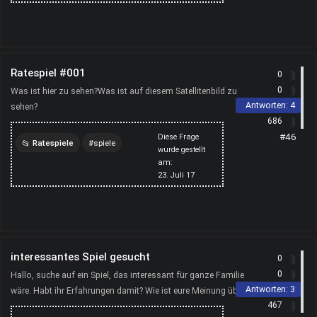
Ratespiel #001
0
0
Was ist hier zu sehen?Was ist auf diesem Satellitenbild zu
Antworten:
4
sehen?
686
#46
Diese Frage
Ratespiele
spiele
wurde gestellt
am:
unterhaltung
raten
23. Juli 17
interessantes Spiel gesucht
0
0
Hallo, suche auf ein Spiel, das interessant für ganze Familie
Antworten:
3
wäre. Habt ihr Erfahrungen damit? Wie ist eure Meinung über ein
467
auf http://spielecampus.net/terra-mystica/ ?