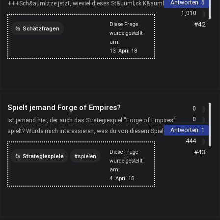
Antworten:
5
+++Sch&auml;tze jetzt, wieviel dieses St&uuml;ck K&auml;se
1,010
wiegt. Dem Gewinner werden 5 Punkte gutgeschrieben.Es
#42
Diese Frage
k&ouml;n...
Schätzfragen
wurde gestellt
am:
schätzfragen
spiele
13. April 18
Spielt jemand Forge of Empires?
0
0
Ist jemand hier, der auch das Strategiespiel "Forge of Empires"
Antworten:
1
spielt? Würde mich interessieren, was du von diesem Spiel hälst.
444
#43
Diese Frage
Strategiespiele
spielen
wurde gestellt
am:
online
spiele
4. April 18