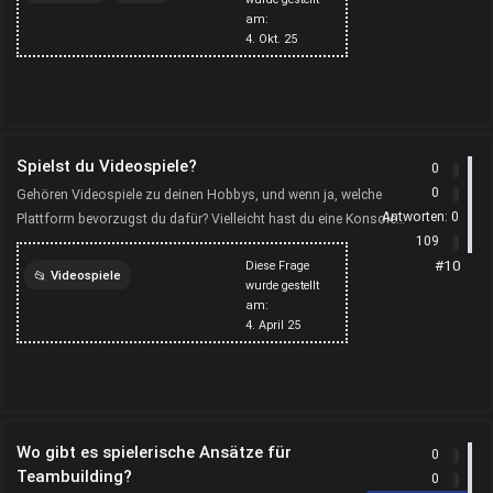
am:
internet
online
4. Okt. 25
Spielst du Videospiele?
0
0
Gehören Videospiele zu deinen Hobbys, und wenn ja, welche
Antworten:
0
Plattform bevorzugst du dafür? Vielleicht hast du eine Konsole,
109
einen leistungsstarken Gaming-PC oder spielst du...
#10
Diese Frage
Videospiele
wurde gestellt
am:
persönliches
leben
4. April 25
spiele
Wo gibt es spielerische Ansätze für
0
Teambuilding?
0