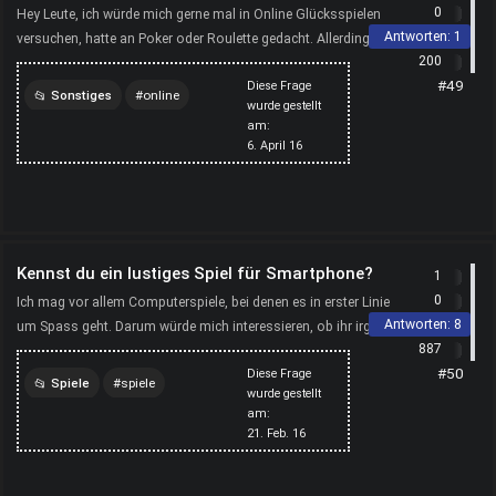
0
Hey Leute, ich würde mich gerne mal in Online Glücksspielen
Antworten:
1
versuchen, hatte an Poker oder Roulette gedacht. Allerdings bin
200
ich mir noch nicht ganz sicher, ob ich das wir...
#49
Diese Frage
Sonstiges
online
wurde gestellt
am:
spiele
6. April 16
Kennst du ein lustiges Spiel für Smartphone?
1
0
Ich mag vor allem Computerspiele, bei denen es in erster Linie
Antworten:
8
um Spass geht. Darum würde mich interessieren, ob ihr irgend
887
ein lustiges Spiel für Smartphone kennt, welch...
#50
Diese Frage
Spiele
spiele
wurde gestellt
am:
computerspiele
games
21. Feb. 16