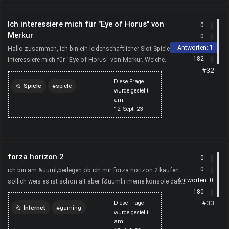
Ich interessiere mich für "Eye of Horus" von
0
Merkur
0
Antworten:
1
Hallo zusammen, Ich bin ein leidenschaftlicher Slot-Spieler und
182
interessiere mich für "Eye of Horus" von Merkur. Welche
#32
Besonderheiten und Gewinnmöglichkeiten bietet dies...
Diese Frage
Spiele
spiele
wurde gestellt
am:
12. Sept. 23
forza horizon 2
0
0
ich bin am &uuml;berlegen ob ich mir forza horizon 2 kaufen
Antworten:
0
sollich weis es ist schon alt aber f&uuml;r meine konsole das
180
neuste.ich weis nicht ob sich der kauf lohnt un ...
#33
Diese Frage
Internet
gaming
wurde gestellt
am:
spiele