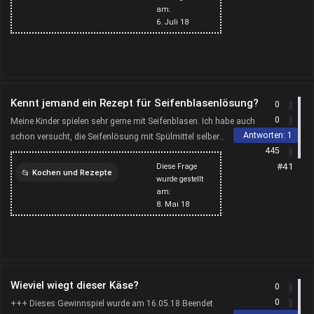
am:
gesellschaftsspiele
6. Juli 18
Kennt jemand ein Rezept für Seifenblasenlösung?
0
0
Meine Kinder spielen sehr gerne mit Seifenblasen. Ich habe auch
Antworten:
1
schon versucht, die Seifenlösung mit Spülmittel selber
445
herzustellen. Das funktionierte auch, aber leider w...
#41
Diese Frage
Kochen und Rezepte
wurde gestellt
am:
rezepte
spiele
kinder
8. Mai 18
Wieviel wiegt dieser Käse?
0
0
+++ Dieses Gewinnspiel wurde am 16.05.18 Beendet