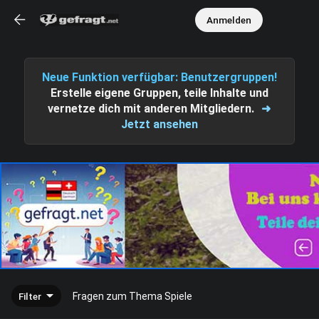
Anmelden
Neue Funktion verfügbar: Benutzergruppen!
Erstelle eigene Gruppen, teile Inhalte und
vernetze dich mit anderen Mitgliedern.
➜
Jetzt ansehen
Filter
Fragen zum Thema Spiele