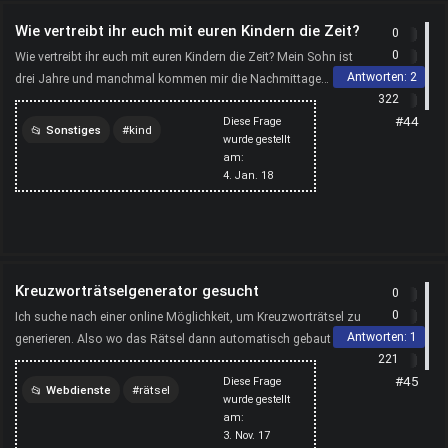
Wie vertreibt ihr euch mit euren Kindern die Zeit?
0
0
Wie vertreibt ihr euch mit euren Kindern die Zeit? Mein Sohn ist
Antworten:
2
drei Jahre und manchmal kommen mir die Nachmittage
322
unendlich lang vor und ich weiß nicht, wie ich ihn bes...
#44
Diese Frage
Sonstiges
kind
wurde gestellt
am:
beschäftigen
spiele
4. Jan. 18
Kreuzworträtselgenerator gesucht
0
0
Ich suche nach einer online Möglichkeit, um Kreuzworträtsel zu
Antworten:
1
generieren. Also wo das Rätsel dann automatisch gebaut wird,
221
wenn ich die Fragen und Antworten vorgebe. Ken...
#45
Diese Frage
Webdienste
rätsel
wurde gestellt
am:
spaß
spiele
schule
3. Nov. 17