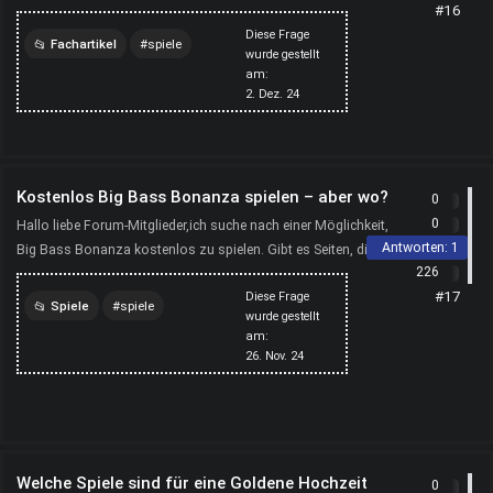
#16
kognitiven Fähigkeiten um bis zu 20 % steigern kann...
Diese Frage
Fachartikel
spiele
wurde gestellt
am:
spielen
onlinegames
2. Dez. 24
Kostenlos Big Bass Bonanza spielen – aber wo?
0
0
Hallo liebe Forum-Mitglieder,ich suche nach einer Möglichkeit,
Antworten:
1
Big Bass Bonanza kostenlos zu spielen. Gibt es Seiten, die das
226
anbieten, ohne dass man direkt einzahlen mus...
#17
Diese Frage
Spiele
spiele
wurde gestellt
am:
26. Nov. 24
Welche Spiele sind für eine Goldene Hochzeit
0