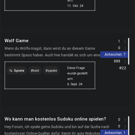
am:
11. Okt. 24
Wolf Game
1
0
Wenn du Wölfe magst, dann wirst du an diesem Game
Antworten:
7
bestimmt Spass haben. Auch hier handelt es sich um eine
888
Mischung aus Strategie und Kampf, wobei es immer wieder neue
#22
Diese Frage
Au...
Spiele
test
spiele
wurde gestellt
am:
games
6. Sept. 24
Wo kann man kostenlos Sudoku online spielen?
0
0
Hey Forum, ich spiele gerne Sudoku und bin auf der Suche nach
Antworten:
1
kostenlosen Online-Quellen dafür. Kennt ihr gute Websites oder