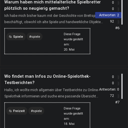
Warum haben mich mittelalterliche Spielbretter
0
plötzlich so neugierig gemacht?
0
Antworten:
2
Ich habe mich bisher kaum mit der Geschichte von Brettspielen
92
beschäftigt, obwohl ich alte Spiele und handwerkliche Objekte
#6
eigentlich spannend finde. Besonders interessa...
Diese Frage
Spiele
spiele
wurde gestellt
am:
20. Mai
Wo findet man Infos zu Online-Spielothek-
0
Testberichten?
0
Antworten:
0
Hallo, ich wollte mich allgemein über Testberichte zu Online-
72
Spielothek informieren und suche eine passende Übersicht
#7
dazu. Mich interessieren vor allem Informationen zu ...
Diese Frage
Freizeit
spiele
wurde gestellt
am:
18. Mai