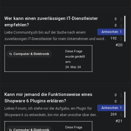
Wer kann einen zuverlässigen IT-Dienstleister
0
empfehlen?
0
Antworten:
1
Liebe Community,ich bin auf der Suche nach einem
192
zuverlässigen IT-Dienstleister für mein Unternehmen und würde
#20
gerne einige Empfehlungen erhalten. Kennt hier im Forum jem...
Diese Frage
Computer & Elektronik
wurde gestellt
am:
computer
24. Mai 24
Kann mir jemand die Funktionsweise eines
0
Shopware 6 Plugins erklären?
0
Antworten:
1
Liebes Forum, ich stehe vor der Aufgabe, ein Plugin für
269
Shopware 6 zu entwickeln, bin mir aber unsicher über den
#21
genauen Ablauf und die Funktionsweise. Kann mir jemand ei...
Diese Frage
Computer & Elektronik