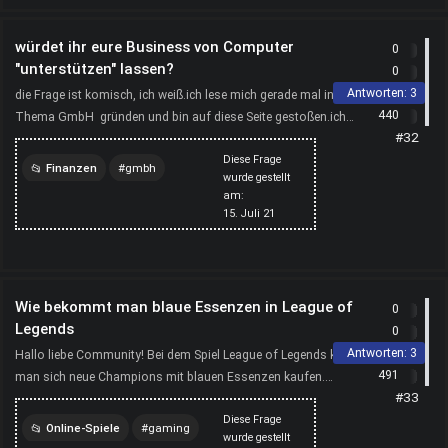
würdet ihr eure Business von Computer
0
"unterstützen" lassen?
0
Antworten:
3
die Frage ist komisch, ich weiß.ich lese mich gerade mal in das
440
Thema GmbH gründen und bin auf diese Seite gestoßen.ich
#32
frage mich, ab wann, ab welcher Menge an Daten un...
Diese Frage
Finanzen
gmbh
wurde gestellt
am:
computer
15. Juli 21
Wie bekommt man blaue Essenzen in League of
0
Legends
0
Antworten:
3
Hallo liebe Community! Bei dem Spiel League of Legends kann
491
man sich neue Champions mit blauen Essenzen kaufen.
#33
Allerdings verstehe ich nicht genau, wie ich diese Essenze...
Diese Frage
Online-Spiele
gaming
wurde gestellt