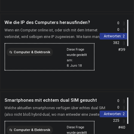
Wie die IP des Computers herausfinden?
0
0
Wenn ein Computer online ist, oder sich mit dem Internet
Antworten:
2
verbindet, wird selbigen eine IP zugewiesen. Wie kann man die
382
zugewiesene IP eines Computers herausfinden?
#39
Diese Frage
Computer & Elektronik
wurde gestellt
am:
computer
internet
8. Juni 18
ipadresse
ip-adresse
Smartphones mit echtem dual SIM gesucht
0
0
Welche aktuellen smartphones verfügen über echtes dual SIM
Antworten:
2
(also nicht bloß hybrid-dual, wo man entweder eine zweite SIM-
225
Karte ODER eine Speicherkarte einlegen kann)? Dan...
#40
Diese Frage
Computer & Elektronik
wurde gestellt