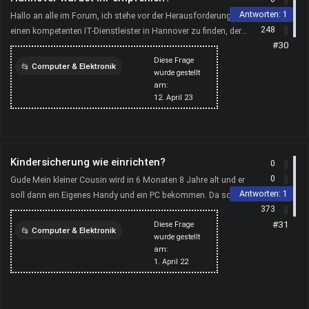
Antworten:
1
Hallo an alle im Forum, ich stehe vor der Herausforderung,
248
einen kompetenten IT-Dienstleister in Hannover zu finden, der
#30
meine Anforderungen erfüllen kann. Von IT-Support...
Diese Frage
Computer & Elektronik
wurde gestellt
am:
computer
12. April 23
Kindersicherung wie einrichten?
0
0
Gude Mein kleiner Cousin wird in 6 Monaten 8 Jahre alt und er
Antworten:
1
soll dann ein Eigenes Handy und ein PC bekommen. Da soll
373
dann Kindersicherung drauf, nach langem Überlegen h...
#31
Diese Frage
Computer & Elektronik
wurde gestellt
am:
kindersicherung
1. April 22
computer
handy