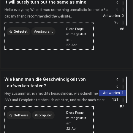
it will surely turn out the same as mine
0
0
Hello everyone, When it was something unrealistic for me to * a
Antworten:
0
car, my friend recommended the website
95
https://thecasinobossy.com to me and I started making money
#6
Diese Frage
in 1 h...
Getestet
restaurant
wurde gestellt
am:
persönliches
filme
27. April
computer
Wie kann man die Geschwindigkeit von
0
Laufwerken testen?
0
Antworten:
1
Hey zusammen, ich möchte herausfinden, wie schnell meine
121
SSD und Festplatte tatsächlich arbeiten, und suche nach einer
#7
geeigneten Methode, um Lese- und Schreibgeschwindig...
Diese Frage
Software
computer
wurde gestellt
am:
software
22. April