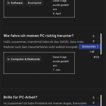
Diese Frage
suche...
Software
computer
wurde gestellt
am:
8. April
Wie fahre ich meinen PC richtig herunter?
0
0
Hallo zusammen, manchmal habe ich das Gefühl, dass mein
Antworten:
1
Rechner nach dem Herunterfahren nicht wirklich komplett aus ist
140
oder der nächste Start dauert ewig. Ich nutze Wind...
#10
Diese Frage
Computer & Elektronik
wurde gestellt
am:
computer
7. Jan.
Brille für PC-Arbeit?
0
0
Hi zusammen! Ich habe Probleme mit meinen Augen, besonders