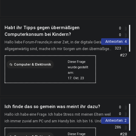
Habt ihr Tipps gegen übermäßigen
0
Computerkonsum bei Kindern?
0
Antworten:
4
Hallo liebe Forum-Freunde,in einer Zeit, in der digitale Geräte
323
allgegenwärtig sind, mache ich mir Sorgen um den übermäßigen
#27
Computerkonsum meiner Kinder. Gibt es hier je...
Diese Frage
Computer & Elektronik
wurde gestellt
am:
kinder
computer
17. Okt. 23
Ich finde das so gemein was meint ihr dazu?
0
0
Hallo ich habe eine Frage. Ich habe Stress mit meinen Eltern weil
Antworten:
2
ich immer zuviel am PC und am Handy bin. Ich bin 16. Und mein
286
kleiner 10 jähriger Nachbarsjunge war bei ...
#28
Diese Frage