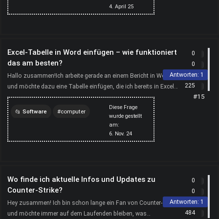
persönliches
leben
4. April 25
technik
computer
Excel-Tabelle in Word einfügen – wie funktioniert
0
das am besten?
0
Antworten:
1
Hallo zusammen!Ich arbeite gerade an einem Bericht in Word
225
und möchte dazu eine Tabelle einfügen, die ich bereits in Excel
#15
erstellt habe. Die Formatierung ist mir wichtig...
Diese Frage
Software
computer
wurde gestellt
am:
6. Nov. 24
Wo finde ich aktuelle Infos und Updates zu
0
Counter-Strike?
0
Antworten:
1
Hey zusammen! Ich bin schon lange ein Fan von Counter-Strike
484
und möchte immer auf dem Laufenden bleiben, was