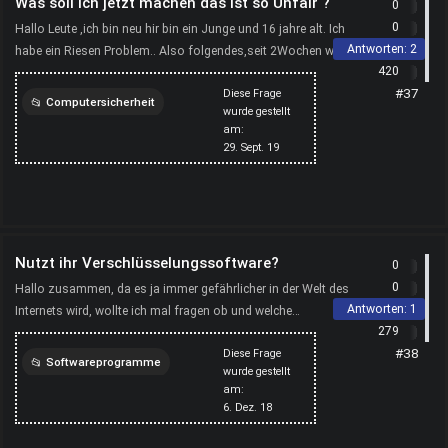
Was soll ich jetzt machen das ist so Unfair ?
0
0
Hallo Leute ,ich bin neu hir bin ein Junge und 16 jahre alt. Ich
Antworten:
2
habe ein Riesen Problem.. Also folgendes,seit 2Wochen wohnt
420
der freund meiner Mutter mit seinem kleinen 1...
#37
Diese Frage
Computersicherheit
wurde gestellt
am:
junge
computer
29. Sept. 19
kindersicherung
Nutzt ihr Verschlüsselungssoftware?
0
0
Hallo zusammen, da es ja immer gefährlicher in der Welt des
Antworten:
1
Internets wird, wollte ich mal fragen ob und welche
279
Verschlüsselungsprogramme ihr nutzt? Habe mich schon mal
#38
Diese Frage
s...
Softwareprogramme
wurde gestellt
am:
software
computer
6. Dez. 18