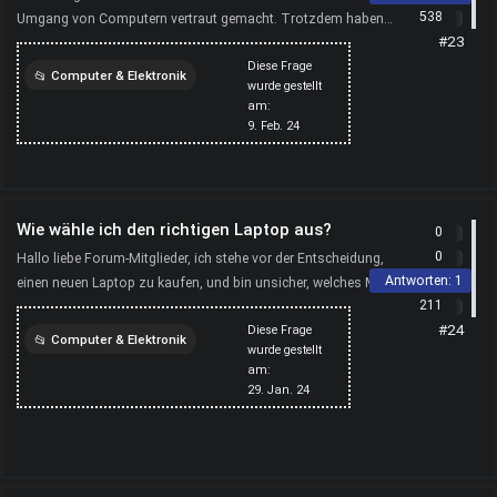
538
Umgang von Computern vertraut gemacht. Trotzdem haben
#23
auch manche Erwachsene M&uuml;he, die sich st&auml;ndig w...
Diese Frage
Computer & Elektronik
wurde gestellt
am:
computer
gesellschaft
9. Feb. 24
Wie wähle ich den richtigen Laptop aus?
0
0
Hallo liebe Forum-Mitglieder, ich stehe vor der Entscheidung,
Antworten:
1
einen neuen Laptop zu kaufen, und bin unsicher, welches Modell
211
am besten zu meinen Bedürfnissen passt. Habt ...
#24
Diese Frage
Computer & Elektronik
wurde gestellt
am:
computer
29. Jan. 24