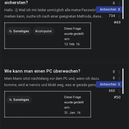
sichersten?
0
Antworten:
8
Hallo :-)) Weil ich mir leider unmöglich alle meine Passwörter
734
merken kann, suche ich nach einer geeigneten Methode, diese
#49
verschlüsselt auf meinem PC zu speichern. Kennt...
Diese Frage
Sonstiges
computer
wurde gestellt
am:
sicherheit
12. Feb. 16
Wie kann man einen PC überwachen?
0
0
Mein Mann sitzt nächtelang vor dem PC und, wenn ich dazu
Antworten:
5
komme, wird er nervös und klickt weg, was er gerade gemacht
660
hat … irgendetwas verschweigt er mir und ich würde ge...
#50
Diese Frage
Sonstiges
wurde gestellt
am:
computer-überwachen
31. Jan. 16
computer
software
monitoringsoftware