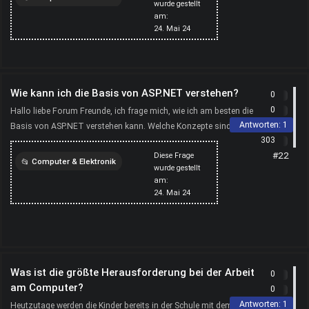
wurde gestellt
am:
computer
24. Mai 24
Wie kann ich die Basis von ASP.NET verstehen?
0
0
Hallo liebe Forum Freunde, ich frage mich, wie ich am besten die
Antworten:
1
Basis von ASP.NET verstehen kann. Welche Konzepte sind
303
essentiell und wie kann ich sie am effektivsten le...
#22
Diese Frage
Computer & Elektronik
wurde gestellt
am:
computer
24. Mai 24
Was ist die größte Herausforderung bei der Arbeit
0
am Computer?
0
Antworten:
1
Heutzutage werden die Kinder bereits in der Schule mit dem