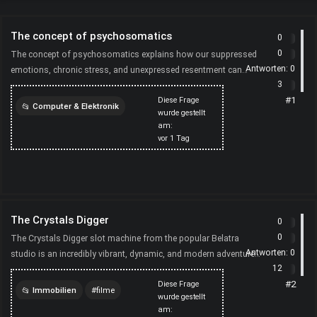
The concept of psychosomatics
0
0
The concept of psychosomatics explains how our suppressed
Antworten:
0
emotions, chronic stress, and unexpressed resentment can
3
manifest as real physical symptoms and illnesses. The b...
#1
Diese Frage
Computer & Elektronik
wurde gestellt
am:
computer
restaurant
vor
1 Tag
persönliches
The Crystals Digger
0
0
The Crystals Digger slot machine from the popular Belatra
Antworten:
0
studio is an incredibly vibrant, dynamic, and modern adventure
12
that transports players into deep underground min...
#2
Diese Frage
Immobilien
filme
wurde gestellt
am:
restaurant
persönliches