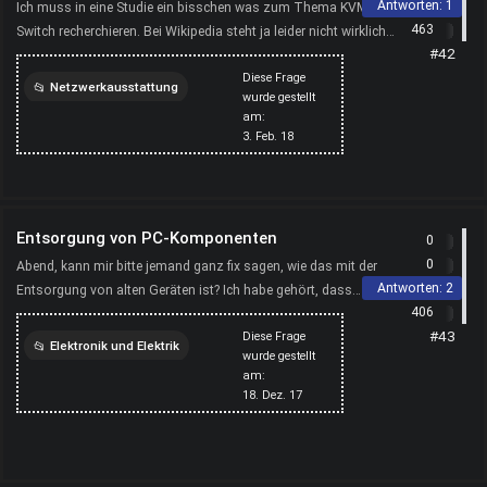
Antworten:
1
Ich muss in eine Studie ein bisschen was zum Thema KVM
463
Switch recherchieren. Bei Wikipedia steht ja leider nicht wirklich
#42
viel. Kennt jemand die eine oder andere Seite, a...
Diese Frage
Netzwerkausstattung
wurde gestellt
am:
computer
internet
3. Feb. 18
Entsorgung von PC-Komponenten
0
0
Abend, kann mir bitte jemand ganz fix sagen, wie das mit der
Antworten:
2
Entsorgung von alten Geräten ist? Ich habe gehört, dass
406
besonders alte Bildschirme explodieren können. Stimmt...
#43
Diese Frage
Elektronik und Elektrik
wurde gestellt
am:
entsorgung
computer
18. Dez. 17
bildschirm