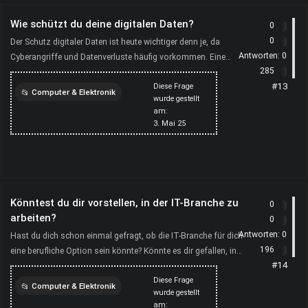
Wie schützt du deine digitalen Daten?
0
0
Der Schutz digitaler Daten ist heute wichtiger denn je, da
Antworten:
0
Cyberangriffe und Datenverluste häufig vorkommen. Eine
285
bewährte Methode ist die Verwendung sicherer Passwörter ...
#13
Diese Frage
Computer & Elektronik
wurde gestellt
am:
persönliches
computer
3. Mai 25
Könntest du dir vorstellen, in der IT-Branche zu
0
arbeiten?
0
Antworten:
0
Hast du dich schon einmal gefragt, ob die IT-Branche für dich
196
eine berufliche Option sein könnte? Könnte es dir gefallen, in
#14
diesem Bereich zu arbeiten, oder bist du viel...
Diese Frage
Computer & Elektronik
wurde gestellt
am: