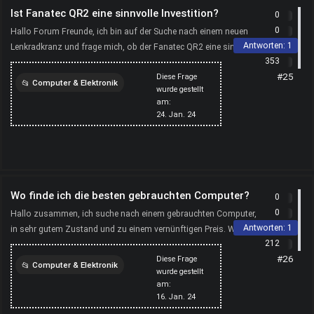
Ist Fanatec QR2 eine sinnvolle Investition?
0
0
Hallo Forum Freunde, ich bin auf der Suche nach einem neuen
Antworten:
1
Lenkradkranz und frage mich, ob der Fanatec QR2 eine sinnvolle
353
Investition ist. Wer hat Erfahrungen damit und ...
#25
Diese Frage
Computer & Elektronik
wurde gestellt
am:
computer
24. Jan. 24
Wo finde ich die besten gebrauchten Computer?
0
0
Hallo zusammen, ich suche nach einem gebrauchten Computer,
Antworten:
1
in sehr gutem Zustand und zu einem vernünftigen Preis. Wo
212
habt ihr die besten Erfahrungen beim Kauf von Gebrauc...
#26
Diese Frage
Computer & Elektronik
wurde gestellt
am:
computer
16. Jan. 24