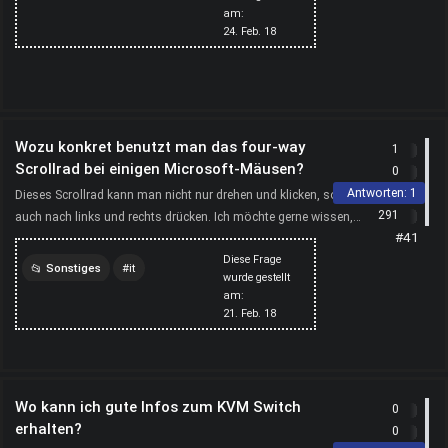
am:
smartphones
computer
24. Feb. 18
handy
konsum
Wozu konkret benutzt man das four-way
1
Scrollrad bei einigen Microsoft-Mäusen?
0
Antworten:
1
Dieses Scrollrad kann man nicht nur drehen und klicken, sondern
291
auch nach links und rechts drücken. Ich möchte gerne wissen,
#41
wofür man das anwendet. Danke!
Diese Frage
Sonstiges
it
wurde gestellt
am:
computer
maus
21. Feb. 18
mouse
peripheriegerät
Wo kann ich gute Infos zum KVM Switch
0
erhalten?
0