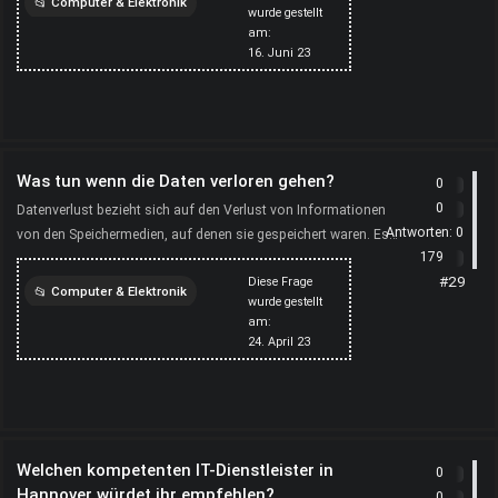
Computer & Elektronik
wurde gestellt
am:
kindersicherung
16. Juni 23
computer
Was tun wenn die Daten verloren gehen?
0
0
Datenverlust bezieht sich auf den Verlust von Informationen
Antworten:
0
von den Speichermedien, auf denen sie gespeichert waren. Es
179
gibt viele Szenarien, die zu Datenverlust f&uuml;h...
#29
Diese Frage
Computer & Elektronik
wurde gestellt
am:
dateien
computer
24. April 23
Welchen kompetenten IT-Dienstleister in
0
Hannover würdet ihr empfehlen?
0