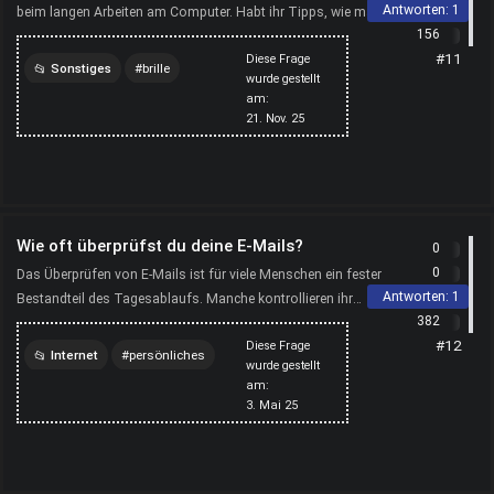
Antworten:
1
beim langen Arbeiten am Computer. Habt ihr Tipps, wie man die
156
Augen entlasten kann oder spezielle Brillen, die ...
#11
Diese Frage
Sonstiges
brille
wurde gestellt
am:
computer
21. Nov. 25
Wie oft überprüfst du deine E-Mails?
0
0
Das Überprüfen von E-Mails ist für viele Menschen ein fester
Antworten:
1
Bestandteil des Tagesablaufs. Manche kontrollieren ihr
382
Postfach mehrmals täglich, um keine wichtigen Nachrich...
#12
Diese Frage
Internet
persönliches
wurde gestellt
am:
computer
3. Mai 25