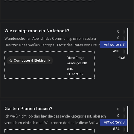
hardware
Wie reinigt man ein Notebook?
0
0
Wunderschönen Abend liebe Community, ich bin stolzer
Antworten:
3
Besitzer eines weißen Laptops. Trotz des Rates von Freunden,
450
dass ich aus dem Putzen nicht mehr herauskomme, habe ich...
#46
Diese Frage
Computer & Elektronik
wurde gestellt
am:
computer
reinigen
11. Sept. 17
laptop
Garten Planen lassen?
0
0
Ich weiß nicht, ob das hier die passende Kategorie ist, aber ich
Antworten:
8
versuch es einfach mal. Wir kennen doch alle diese Software,
824
mit der sich eine Küche etc. planen lässt. D...