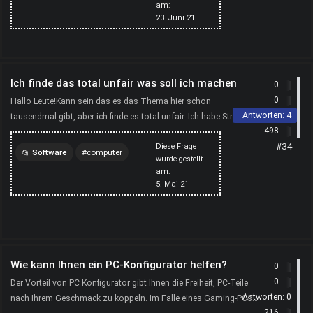
am:
league-of-legends
gamer
23. Juni 21
computer
Ich finde das total unfair was soll ich machen
0
0
Hallo Leute!Kann sein das es das Thema hier schon
Antworten:
4
tausendmal gibt, aber ich finde es total unfair..Ich habe Stress
498
mit dem Sohn vom Freund meiner Mutter, ich bin 17 er is...
#34
Diese Frage
Software
computer
wurde gestellt
am:
kindersicherung
5. Mai 21
Wie kann Ihnen ein PC-Konfigurator helfen?
0
0
Der Vorteil von PC Konfigurator gibt Ihnen die Freiheit, PC-Teile
Antworten:
0
nach Ihrem Geschmack zu koppeln. Im Falle eines Gaming-PCs
216