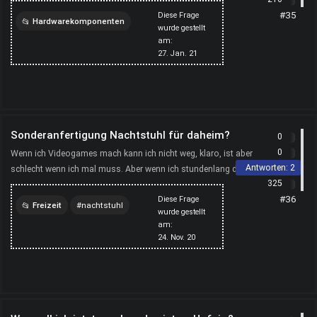
müssen Sie nur das gesamte Paket kaufen, unab...
#35
Diese Frage
Hardwarekomponenten
wurde gestellt
am:
computer
pc-konfigurator
27. Jan. 21
pc-zusammenstellen
Sonderanfertigung Nachtstuhl für daheim?
0
0
Wenn ich Videogames mach kann ich nicht weg, klaro, ist aber
Antworten:
2
schlecht wenn ich mal muss. Aber wenn ich stundenlang das
325
Klo blockiere wird Mutti sauer. Und weil jetzt im C...
#36
Diese Frage
Freizeit
nachtstuhl
wurde gestellt
am:
computer
games
24. Nov. 20
sonderanfertigung