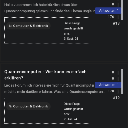
0
Hallo zusammen! Ich habe kürzlich etwas über
Antworten:
1
Quantencomputing gelesen und finde das Thema unglaublich
176
spannend. Kann mir jemand erklären, was Quantencomputing
#18
Diese Frage
genau ist u...
Computer & Elektronik
wurde gestellt
am:
computer
3. Sept. 24
Quantencomputer - Wer kann es einfach
0
erklären?
0
Antworten:
1
Liebes Forum, ich interessiere mich für Quantencomputer und
178
möchte mehr darüber erfahren. Was sind Quantencomputer und
#19
wie unterscheiden sie sich von herkömmlichen Comput...
Diese Frage
Computer & Elektronik
wurde gestellt
am:
computer
2. Juli 24