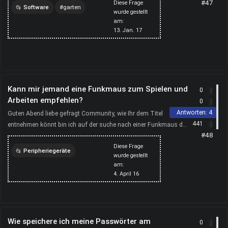
#47
Diese Frage
Software
garten
wurde gestellt
am:
computer
13. Jan. 17
Kann mir jemand eine Funkmaus zum Spielen und
0
Arbeiten empfehlen?
0
Antworten:
4
Guten Abend liebe gefragt Community, wie Ihr dem Titel
441
entnehmen könnt bin ich auf der suche nach einer Funkmaus die
#48
sowohl zum Spielen geeignet sein soll als auch zum ar...
Diese Frage
Peripheriegeräte
wurde gestellt
am:
computer
funkmaus
4. April 16
maus
gaming
Wie speichere ich meine Passwörter am
0