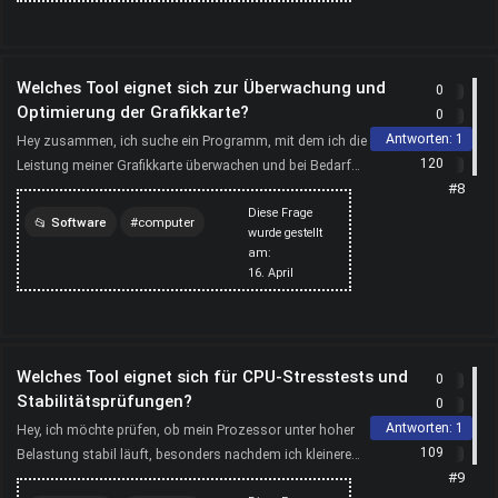
Welches Tool eignet sich zur Überwachung und
0
Optimierung der Grafikkarte?
0
Antworten:
1
Hey zusammen, ich suche ein Programm, mit dem ich die
120
Leistung meiner Grafikkarte überwachen und bei Bedarf
#8
anpassen kann. Wichtig sind mir Funktionen wie
Diese Frage
Temperaturanzei...
Software
computer
wurde gestellt
am:
tool
16. April
Welches Tool eignet sich für CPU-Stresstests und
0
Stabilitätsprüfungen?
0
Antworten:
1
Hey, ich möchte prüfen, ob mein Prozessor unter hoher
109
Belastung stabil läuft, besonders nachdem ich kleinere
#9
Änderungen an den Einstellungen vorgenommen habe. Dafür