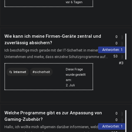
vor
6 Tagen
computer
forex
Wie kann ich meine Firmen-Geräte zentral und
0
zuverlässig absichern?
0
Antworten:
1
Ich beschäftige mich gerade mit der IT-Sicherheit in meinem
53
Unternehmen und merke, dass einzelne Schutzprogramme auf
#3
PCs, Servern oder Mobilgeräten schnell unübersichtlic...
Diese Frage
Internet
sicherheit
wurde gestellt
am:
computer
internet
2. Juli
Welche Programme gibt es zur Anpassung von
0
Gaming-Zubehör?
0
Antworten:
1
Hallo, ich wollte mich allgemein darüber informieren, welche