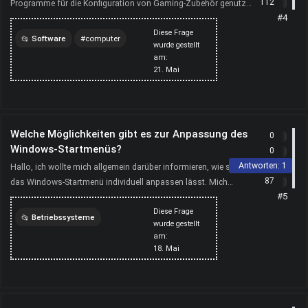
112
Programme für die Konfiguration von Gaming-Zubehör genutzt
#4
werden können. Mich interessieren vor allem Funkti...
Diese Frage
Software
computer
wurde gestellt
am:
software
21. Mai
Welche Möglichkeiten gibt es zur Anpassung des
0
Windows-Startmenüs?
0
Antworten:
1
Hallo, ich wollte mich allgemein darüber informieren, wie sich
87
das Windows-Startmenü individuell anpassen lässt. Mich
#5
interessieren vor allem klassische Menüdesigns und z...
Diese Frage
Betriebssysteme
wurde gestellt
am:
windows
computer
18. Mai