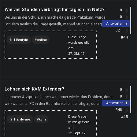
Wie viel Stunden verbringt Ihr täglich im Netz?
0
0
Bei uns in der Schule, ich mache da gerade Praktikum, wurde
Antworten:
3
Schülern neulich die Frage gestellt, wie viel Stunden sie täglich im
321
Netz, also online über Handy oder Compute...
#44
Diese Frage
Lifestyle
online
wurde gestellt
am:
computer
27. Okt. 17
Lohnen sich KVM Extender?
0
0
In unserer Arztpraxis haben wir immer wieder das Problem, dass
Antworten:
1
wir zwar einen PC in den Räumlichkeiten benötigen, durch die
548
gesetzlichen Vorgaben ist es aber nicht möglic...
#45
Diese Frage
Hardware
kvm
wurde gestellt
am:
computer
unternehmen
12. Sept. 17