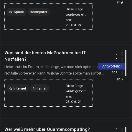
#16
Neuigkeiten, Patches und Turniere angeht. Habt ihr gute Quell...
Diese Frage
Spiele
computer
wurde gestellt
am:
spiele
28. Okt. 24
Was sind die besten Maßnahmen bei IT-
0
Notfällen?
0
Antworten:
1
Liebe Leute im Forum,ich überlege, wie man sich optimal auf IT-
208
Notfälle vorbereiten kann. Welche Schritte sollte man sofort
#17
unternehmen, wenn es zu einem Problem kommt? K...
Diese Frage
Internet
internet
wurde gestellt
am:
computer
25. Okt. 24
Wer weiß mehr über Quantencomputing?
0