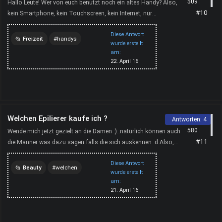
509
Hallo Leute! Wer von euch benutzt noch ein altes Handy? Also,
#10
kein Smartphone, kein Touchscreen, kein Internet, nur
telefonieren und SMS. Würde mich mal interessieren. Au...
Diese Antwort
Freizeit
handys
wurde erstellt
am:
smartphones
22. April 16
Welchen Epilierer kaufe ich ?
Antworten:
4
580
Wende mich jetzt gezielt an die Damen :)..natürlich können auch
#11
die Männer was dazu sagen falls die sich auskennen :d Also,
ich suche nach einem Epilierer. Schon oft habe...
Diese Antwort
Beauty
welchen
wurde erstellt
am:
epilierer
21. April 16