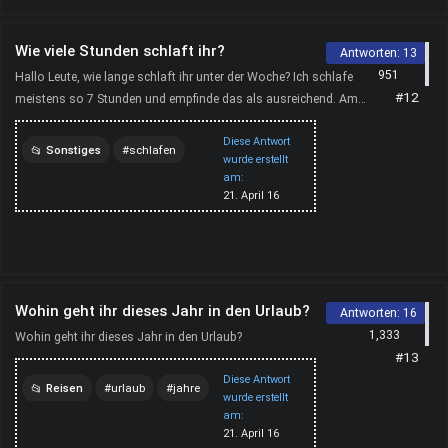
Wie viele Stunden schlaft ihr?
Antworten:
13
951
Hallo Leute, wie lange schlaft ihr unter der Woche? Ich schlafe
#12
meistens so 7 Stunden und empfinde das als ausreichend. Am
Wochenende können es dann schon mal neun werden...
Diese Antwort
Sonstiges
schlafen
wurde erstellt
am:
wochenende
21. April 16
Wohin geht ihr dieses Jahr in den Urlaub?
Antworten:
16
1,333
Wohin geht ihr dieses Jahr in den Urlaub?
#13
Diese Antwort
Reisen
urlaub
jahre
wurde erstellt
am:
21. April 16