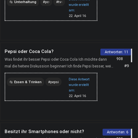
Unterhaltung
pc-
tv-
wurde erstellt
am:
stunden
22. April 16
Pepsi oder Coca Cola?
Antworten:
11
908
Was findet ihr besser Pepsi oder Coca Cola Ich möchte dann
#9
mal die heitere Diskussion beginnen! Ich finde Pepsi besser, weil
sie nicht so süß schmeckt wie Coke.
Diese Antwort
Essen & Trinken
pepsi
wurde erstellt
am:
coca
cola
22. April 16
Besitzt ihr Smartphones oder nicht?
Antworten:
6