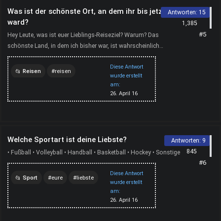
Was ist der schönste Ort, an dem ihr bis jetzt
Antworten:
15
ward?
1,385
#5
Hey Leute, was ist euer Lieblings-Reiseziel? Warum? Das
schönste Land, in dem ich bisher war, ist wahrscheinlich
Griechenland. Es war ein perfekter Urlaub: Die Städte, di...
Diese Antwort
Reisen
reisen
wurde erstellt
am:
urlaub
land
26. April 16
griechenland
Welche Sportart ist deine Liebste?
Antworten:
9
845
• Fußball • Volleyball • Handball • Basketball • Hockey • Sonstige
#6
Diese Antwort
Sport
eure
liebste
wurde erstellt
am:
sportart
26. April 16