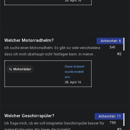
28. April 16
Welcher Motorradhelm?
Antworten:
6
541
Ich suche einen Motorradhelm. Es gibt so viele verschiedene
#2
dass ich mich überhaupt nicht festlegen kann. In meiner
Umgebung gibt es auch keinen Laden in dem ich mich ber...
Diese Antwort
Motorräder
wurde erstellt
am:
motorradhelm
motorrad
28. April 16
hobby
Welcher Geschirrspüler?
Antworten:
11
790
Ich frage mich, ob ein voll integrierter Geschirrspüler besser für
#3
meine Küche wäre. Wo liegen die Vorteile?