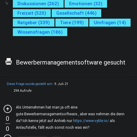
Diskussionen (262)
Emotionen (32)
Freizeit (520)
Gesellschaft (446)
Ratgeber (339)
Tiere (199)
Umfragen (14)
Wissensfragen (186)
Bewerbermanagementsoftware gesucht
Diese Frage wurde gestellt am:
9. Juli 21
294 Aufrufe
Als Unternehmen hat man ja oft eine
gute Bewerbermanagementsoftware , aber was nehmen die denn
0
da? Ich kenne jetzt auf Anhieb nur
https://www.vyble.io/
als
0
Anlaufstelle, fällt euch sonst noch was ein?