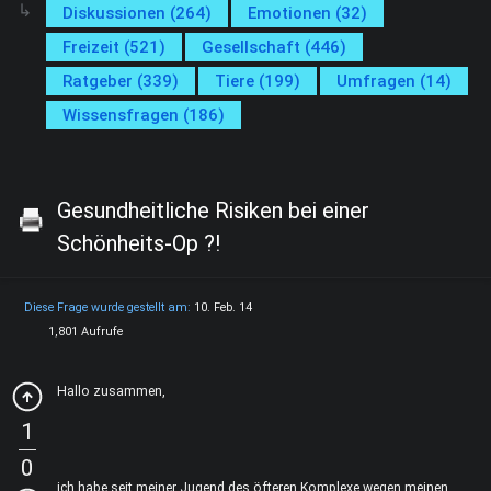
Diskussionen (264)
Emotionen (32)
Freizeit (521)
Gesellschaft (446)
Ratgeber (339)
Tiere (199)
Umfragen (14)
Wissensfragen (186)
Gesundheitliche Risiken bei einer
Schönheits-Op ?!
Diese Frage wurde gestellt am:
10. Feb. 14
1,801 Aufrufe
Hallo zusammen,
1
0
ich habe seit meiner Jugend des öfteren Komplexe wegen meinen