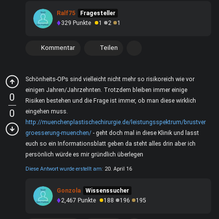
Ralf75
Fragesteller
329
Punkte
1
2
1
Kommentar
Teilen
Schönheits-OPs sind vielleicht nicht mehr so risikoreich wie vor
einigen Jahren/Jahrzehnten. Trotzdem bleiben immer einige
0
Risiken bestehen und die Frage ist immer, ob man diese wirklich
0
eingehen muss.
http://muenchenplastischechirurgie.de/leistungsspektrum/brustver
groesserung-muenchen/
- geht doch mal in diese Klinik und lasst
euch so ein Informationsblatt geben da steht alles drin aber ich
persönlich würde es mir gründlich überlegen
Diese Antwort wurde erstellt am:
20. April 16
Gonzola
Wissenssucher
2,467
Punkte
188
196
195