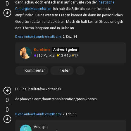
0
dann schau doch einfach mal auf der Seite von der
Plastische
Chirurgie Medienhafen
. Ich hab die Seite als sehr informativ
empfunden. Deine weiteren Fragen kannst du dann im persönlichen
Gespräch äußern und abklären. Mach dir halt keinen Stress und geh
das Thema langsam und in Ruhe an.
Diese Antwort wurde erstellt am:
2. Dez. 14
Kurohime
Antwortgeber
910
Punkte
13
15
17
Kommentar
Teilen
FUE haj beültetése költségek
0
de.phaeyde.com/haartransplantation/preis-kosten
0
Diese Antwort wurde erstellt am:
2. Feb. 15
Anonym