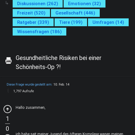
Diskussionen (262)
Emotionen (32)
Freizeit (520)
Gesellschaft (446)
Ratgeber (339)
Tiere (199)
Umfragen (14)
Wissensfragen (186)
Gesundheitliche Risiken bei einer
Schönheits-Op ?!
Diese Frage wurde gestellt am:
10. Feb. 14
1,797 Aufrufe
Hallo zusammen,
1
0
ich habe seit meiner Jugend des öfteren Komplexe wegen meinen