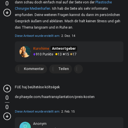
0
dann schau doch einfach mal auf der Seite von der
Plastische
Chirurgie Medienhafen
. Ich hab die Seite als sehr informativ
empfunden. Deine weiteren Fragen kannst du dann im persönlichen
Gespräch äußern und abklären. Mach dir halt keinen Stress und geh
das Thema langsam und in Ruhe an.
Diese Antwort wurde erstellt am:
2. Dez. 14
Kurohime
Antwortgeber
910
Punkte
13
15
17
Kommentar
Teilen
FUE haj beültetése költségek
0
de.phaeyde.com/haartransplantation/preis-kosten
0
Diese Antwort wurde erstellt am:
2. Feb. 15
Anonym