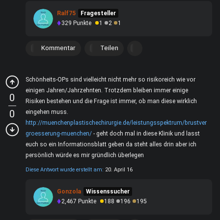
Ralf75
Fragesteller
329
Punkte
1
2
1
Kommentar
Teilen
Schönheits-OPs sind vielleicht nicht mehr so risikoreich wie vor
einigen Jahren/Jahrzehnten. Trotzdem bleiben immer einige
0
Risiken bestehen und die Frage ist immer, ob man diese wirklich
0
eingehen muss.
http://muenchenplastischechirurgie.de/leistungsspektrum/brustver
groesserung-muenchen/
- geht doch mal in diese Klinik und lasst
euch so ein Informationsblatt geben da steht alles drin aber ich
persönlich würde es mir gründlich überlegen
Diese Antwort wurde erstellt am:
20. April 16
Gonzola
Wissenssucher
2,467
Punkte
188
196
195