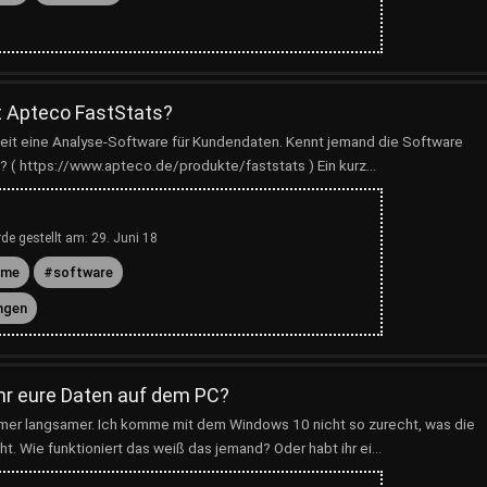
t Apteco FastStats?
rbeit eine Analyse-Software für Kundendaten. Kennt jemand die Software
 ( https://www.apteco.de/produkte/faststats ) Ein kurz...
de gestellt am:
29. Juni 18
mme
software
ngen
ihr eure Daten auf dem PC?
mer langsamer. Ich komme mit dem Windows 10 nicht so zurecht, was die
. Wie funktioniert das weiß das jemand? Oder habt ihr ei...