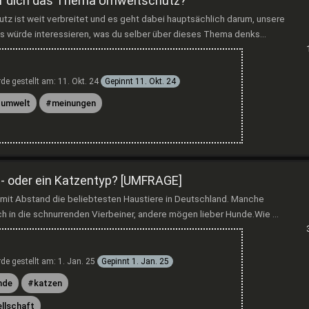
für dich das Thema Umweltschutz?
 ist weit verbreitet und es geht dabei hauptsächlich darum, unsere
 würde interessieren, was du selber über dieses Thema denks...
de gestellt am:
11. Okt. 24
Gepinnt
11. Okt. 24
umwelt
meinungen
e- oder ein Katzentyp? [UMFRAGE]
mit Abstand die beliebtesten Haustiere in Deutschland. Manche
h in die schnurrenden Vierbeiner, andere mögen lieber Hunde.Wie ...
de gestellt am:
1. Jan. 25
Gepinnt
1. Jan. 25
nde
katzen
llschaft