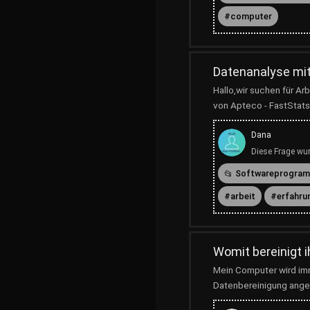
computer
Datenanalyse mi
Hallo,wir suchen für A
von Apteco - FastStats?
Dana
Diese Frage wur
Softwareprogra
arbeit
erfahru
Womit bereinigt 
Mein Computer wird im
Datenbereinigung angeht