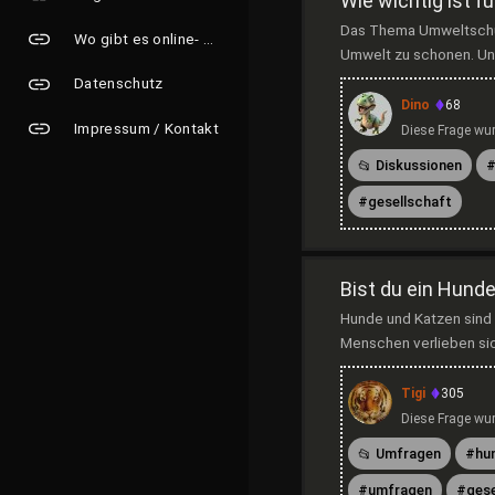
Wie wichtig ist 
Das Thema Umweltschutz
Wo gibt es online- Grusskarten?
Umwelt zu schonen. Uns
Datenschutz
Dino
68
Impressum / Kontakt
Diese Frage wur
Diskussionen
gesellschaft
Bist du ein Hund
Hunde und Katzen sind 
Menschen verlieben sic
Tigi
305
Diese Frage wur
Umfragen
hu
umfragen
gese