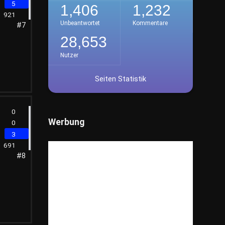
5
1,406
1,232
Lernsoftware
(2)
921
Unbeantwortet
Kommentare
#7
Open-Source
(0)
28,653
Softwareprogramme
(19)
Nutzer
Unternehmen und Produktivität
(6)
Seiten Statistik
Technischer Support
(19)
Unterhaltungselektronik
(18)
0
Dienstleistungen
(465)
Werbung
0
3
Diskussionen
(261)
691
Do it yourself
(141)
#8
Emotionen
(32)
Essen & Trinken
(491)
Feiertage
(126)
Finanzen
(412)