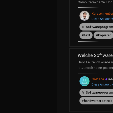
Computerexperte. Und 
Karstenneube
Diese Antwort w
Softwareprogra
text
kopieren
Welche Software 
Hallo Leute!Ich würde 
jetzt noch keine passe
Cortana
266
Diese Antwort w
Softwareprogra
handwerkerbetrieb