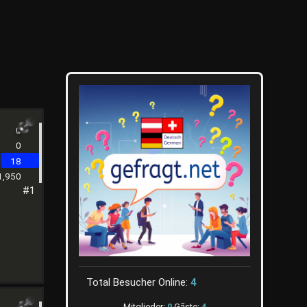
0
0
18
1,950
#1
Total Besucher Online:
4
Mitglieder:
0
Gãste:
4