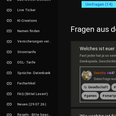
Umfragen (14)
Live Ticker
KI-Creations
Fragen aus 
Namen finden
Versicherungen vergleichen
Welches ist euer
Stromtarife
Fast jeder hat ja so se
Denkspiele, Geschicklic
DSL- Tarife
Sprüche- Datenbank
Devolta
647
Diese Frage wur
Fachartikel
Gesellschaft
FAQ (Bittel Lesen!)
games
smartp
Neues (29.07.26)
Regeln - Bitte beachten!