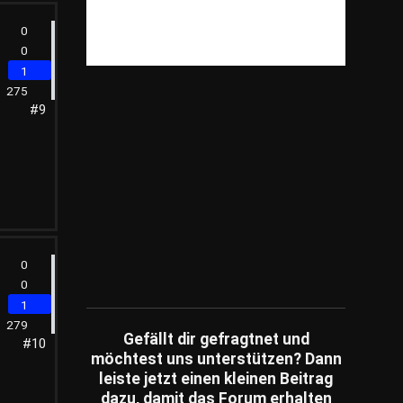
Fotografie
(45)
Freizeit
(520)
0
0
Gesellschaft
(446)
1
Getestet
(30)
275
Gesundheit
(818)
#9
Haus & Garten
(1,359)
Immobilien
(184)
Industrie
(216)
Internet
(482)
Kunst
(56)
0
Lifestyle
(739)
0
Pflanzen / Natur
(63)
1
Ratgeber
(339)
279
Gefällt dir gefragtnet und
#10
Recht / Gesetze
(50)
möchtest uns unterstützen? Dann
leiste jetzt einen kleinen Beitrag
Reisen
(609)
dazu, damit das Forum erhalten