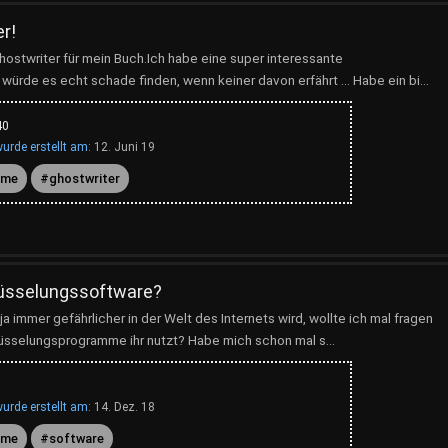
r!
hostwriter für mein Buch.Ich habe eine super interessante
ürde es echt schade finden, wenn keiner davon erfährt … Habe ein bi...
40
urde erstellt am:
12. Juni 19
mme
ghostwriter
lüsselungssoftware?
a immer gefährlicher in der Welt des Internets wird, wollte ich mal fragen
sselungsprogramme ihr nutzt? Habe mich schon mal s...
urde erstellt am:
14. Dez. 18
mme
software