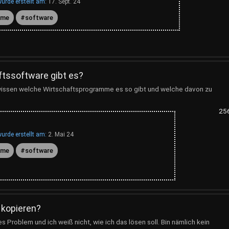
urde erstellt am:
17. Sept. 24
mme
software
tssoftware gibt es?
 wissen welche Wirtschaftsprogramme es so gibt und welche davon zu
25
urde erstellt am:
2. Mai 24
mme
software
 kopieren?
es Problem und ich weiß nicht, wie ich das lösen soll. Bin nämlich kein