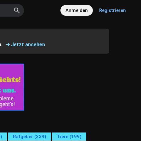
Anmelden
Registrieren
n.
➜ Jetzt ansehen
)
Ratgeber (339)
Tiere (199)