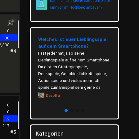
Kann ich eine kleine Sanddorn-Sorte
sinnvoll im Hochbeet anbauen?
1
0
30
eetrinkens
Welches ist euer Lieblingsspiel
Wie wichti
2,398
auf dem Smartphone?
Thema Um
eitung, gesunde
#4
ugebiete Tee
Fast jeder hat ja so seine
Das Thema U
 Tradition und ist
Lieblingspiele auf seinem Smartphone.
verbreitet u
t verankert. Ob als
Da gibt es Strategiespiele,
hauptsächli
rmacher,
Denkspiele, Geschicklichkeitsspiele,
zu schonen. 
.
Actionspiele und vieles mehr. Ich
was du selb
spiele zum Beispiel sehr gerne da...
denkst. Welc
Devolta
Dino
0
0
2
217
#5
Kategorien