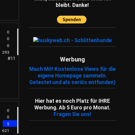
Shopping
(825)
bleibt. Danke!
Spiele
(82)
Sonstiges
(3,981)
Sport
(239)
0
Tiere
(199)
0
0
Unterhaltung
(79)
293
Unternehmen
(249)
Werbung
#11
Umfragen
(14)
Mach Mit! Kostenlose Views für die
Wissensfragen
(186)
eigene Homepage sammeln.
Getestet und als seriös entfunden)
Ratespiele
(1)
Schätzfragen
(2)
Fachartikel
(86)
Hier hat es noch Platz für IHRE
Werbung. Ab 5 Euro pro Monat.
0
Fragen Sie uns!
0
5
621