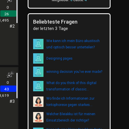
1
0
26
1,495
Beliebteste Fragen
#2
der letzten 3 Tage
Wie kann ich mein Büro akustisch
und optisch besser unterteilen?
Designing pages
winning decision you've ever made?
2
0
What do you think of this digital
43
transformation of classic
3,619
entertainment?
Wo finde ich Informationen zur
#3
Iontophorese gegen starkes
Schwitzen?
Welcher Bleiakku ist für meinen
Einsatzbereich der richtige?