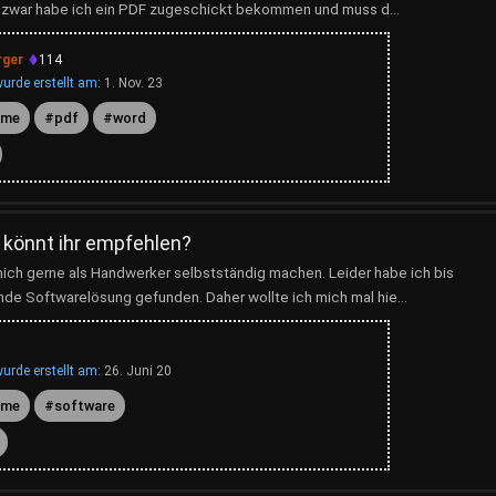
zwar habe ich ein PDF zugeschickt bekommen und muss d...
rger
114
urde erstellt am:
1. Nov. 23
mme
pdf
word
könnt ihr empfehlen?
mich gerne als Handwerker selbstständig machen. Leider habe ich bis
nde Softwarelösung gefunden. Daher wollte ich mich mal hie...
urde erstellt am:
26. Juni 20
mme
software