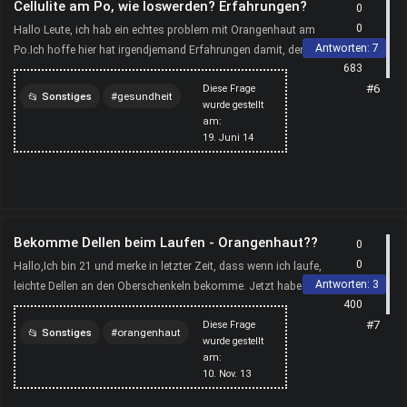
Cellulite am Po, wie loswerden? Erfahrungen?
0
0
Hallo Leute, ich hab ein echtes problem mit Orangenhaut am
Antworten:
7
Po.Ich hoffe hier hat irgendjemand Erfahrungen damit, denn ich
683
weiß nicht weiter, bei mir scheint nichts zu fun...
#6
Diese Frage
Sonstiges
gesundheit
wurde gestellt
am:
cellulite
19. Juni 14
Bekomme Dellen beim Laufen - Orangenhaut??
0
0
Hallo,Ich bin 21 und merke in letzter Zeit, dass wenn ich laufe,
Antworten:
3
leichte Dellen an den Oberschenkeln bekomme. Jetzt habe ich
400
mir meinen Po auch mal ganauer angeschaut und...
#7
Diese Frage
Sonstiges
orangenhaut
wurde gestellt
am:
was
cellulite
10. Nov. 13