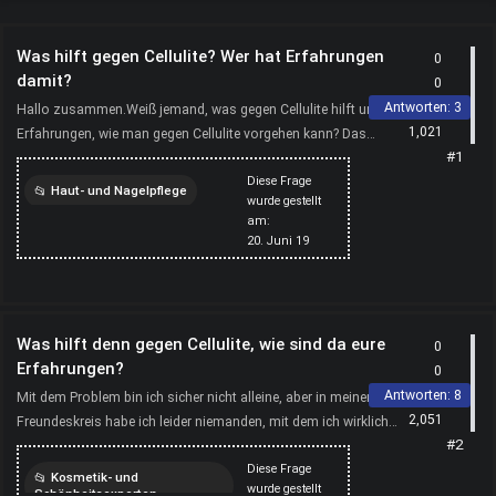
Was hilft gegen Cellulite? Wer hat Erfahrungen
0
damit?
0
Antworten:
3
Hallo zusammen.Weiß jemand, was gegen Cellulite hilft und hat
1,021
Erfahrungen, wie man gegen Cellulite vorgehen kann? Das
#1
Problem betrifft zwar nicht mich, sondern meine Mama...
Diese Frage
Haut- und Nagelpflege
wurde gestellt
am:
cellulite
bekämpfen
20. Juni 19
erfahrungen
bindegewebe
stärken
Was hilft denn gegen Cellulite, wie sind da eure
0
Erfahrungen?
0
Antworten:
8
Mit dem Problem bin ich sicher nicht alleine, aber in meinem
2,051
Freundeskreis habe ich leider niemanden, mit dem ich wirklich
#2
darüber reden kann, weil solche Gesprächsversuc...
Diese Frage
Kosmetik- und
wurde gestellt
Schönheitsexperten