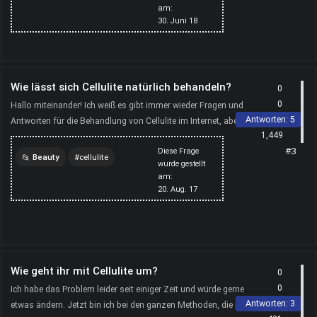
am:
30. Juni 18
erfahrungen
cellulite
behandeln
Wie lässt sich Cellulite natürlich behandeln?
0
0
Hallo miteinander! Ich weiß es gibt immer wieder Fragen und
Antworten:
5
Antworten für die Behandlung von Cellulite im Internet, aber die
1,449
meisten davon sind mit irgendwelchen Wickeln ...
#3
Diese Frage
Beauty
cellulite
wurde gestellt
am:
orangenhaut
gesundheit
20. Aug. 17
schönheit
Wie geht ihr mit Cellulite um?
0
0
Ich habe das Problem leider seit einiger Zeit und würde gerne
Antworten:
3
etwas ändern. Jetzt bin ich bei den ganzen Methoden, die man