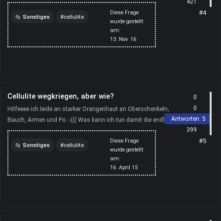
421
hier im Web so vorstellt etwas ratlos. Was ist ...
#4
Diese Frage
Sonstiges
cellulite
wurde gestellt
am:
erfahrung
13. Nov. 16
Cellulite wegkriegen, aber wie?
0
0
Hilfeeee ich leide an starker Orangenhaut an Oberschenkeln,
Antworten:
5
Bauch, Armen und Po :-((( Was kann ich tun damit die endlich
399
verschwindet? Habe auf cellulite-behandeln.com ge...
#5
Diese Frage
Sonstiges
cellulite
wurde gestellt
am:
behandeln
loswerden
16. April 15
bekämpfen
wegkriegen