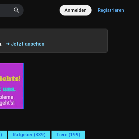
Anmelden
Registrieren
n.
➜ Jetzt ansehen
)
Ratgeber (339)
Tiere (199)