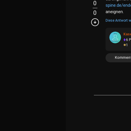
0
spine.de/end
aneignen.
0
Diese Antwort w
Kas
6
P
1
Komment