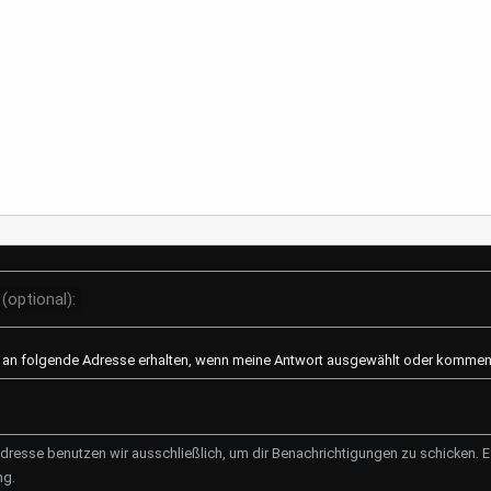
Der Zauber des T
Ein Einblick in Zuber
Teesorten und Anba
trinken hat eine lange
in vielen Kulturen fes
morgendlicher Munte
entspannende Aben..
(optional):
Mod
l an folgende Adresse erhalten, wenn meine Antwort ausgewählt oder kommenti
dresse benutzen wir ausschließlich, um dir Benachrichtigungen zu schicken. Es
ng.