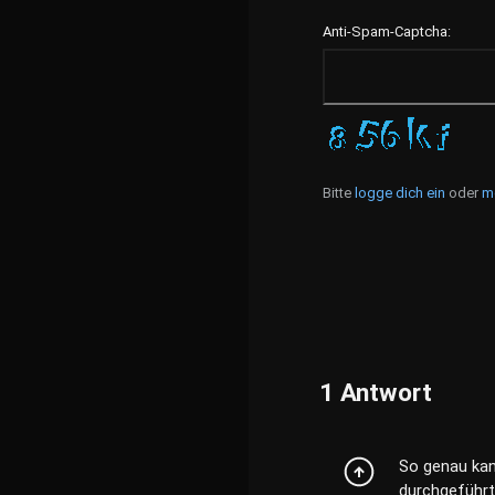
Anti-Spam-Captcha:
Bitte
logge dich ein
oder
m
1
Antwort
So genau kann
durchgeführt