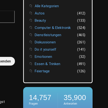
Alle Kategorien
Autos
(412)
Beauty
(133)
Computer & Elektronik
(524)
Dienstleistungen
(465)
Diskussionen
(261)
Do it yourself
(141)
Emotionen
(32)
senden
Essen & Trinken
(491)
Feiertage
(126)
Finanzen
(412)
Fotografie
(45)
Freizeit
(520)
14,757
35,900
Gesellschaft
(446)
gst
Fragen
Antworten
Getestet
(30)