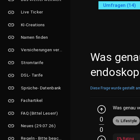
Umfragen (14)
Live Ticker
KI-Creations
Namen finden
Versicherungen vergleichen
Was genau
Stromtarife
endoskopi
DSL- Tarife
Sprüche- Datenbank
Diese Frage wurde gestellt a
Fachartikel
Was genau ve
FAQ (Bittel Lesen!)
0
Lifestyle
Neues (29.07.26)
0
Regeln - Bitte beachten!
0% Rating