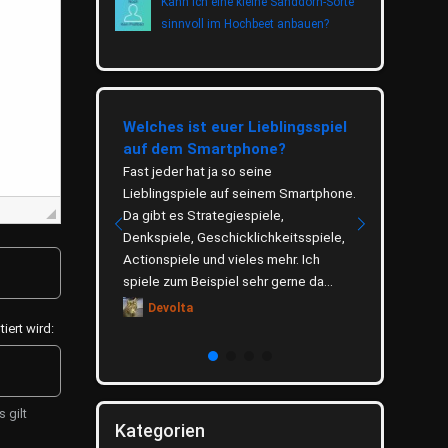
Kann ich eine kleine Sanddorn-Sorte
sinnvoll im Hochbeet anbauen?
eetrinkens
Welches ist euer Lieblingsspiel
Wie wichti
auf dem Smartphone?
Thema Um
eitung, gesunde
ugebiete Tee
Fast jeder hat ja so seine
Das Thema U
 Tradition und ist
Lieblingspiele auf seinem Smartphone.
verbreitet u
t verankert. Ob als
Da gibt es Strategiespiele,
hauptsächli
rmacher,
Denkspiele, Geschicklichkeitsspiele,
zu schonen. 
.
Actionspiele und vieles mehr. Ich
was du selb
spiele zum Beispiel sehr gerne da...
denkst. Welc
Devolta
Dino
ert wird:
 gilt
Kategorien