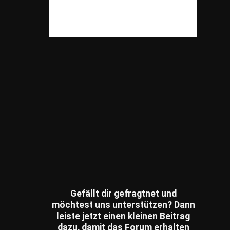
Ratgeber
(339)
Recht / Gesetze
(50)
Reisen
(609)
Shopping
(825)
Spiele
(82)
Sonstiges
(3,981)
Sport
(239)
Tiere
(199)
Unterhaltung
(79)
Unternehmen
(249)
Umfragen
(14)
Wissensfragen
(186)
Ratespiele
(1)
Gefällt dir gefragtnet und
möchtest uns unterstützen? Dann
Schätzfragen
(2)
leiste jetzt einen kleinen Beitrag
Fachartikel
(86)
dazu, damit das Forum erhalten