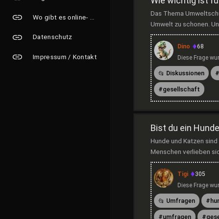
Wie wichtig ist 
Das Thema Umweltschutz
Wo gibt es online- Grusskarten?
Umwelt zu schonen. Uns
Datenschutz
Dino
68
Impressum / Kontakt
Diese Frage wur
Diskussionen
gesellschaft
Bist du ein Hund
Hunde und Katzen sind 
Menschen verlieben sic
Tigi
305
Diese Frage wur
Umfragen
hu
umfragen
gese