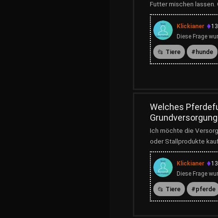
Futter mischen lassen.
Klickianer
13
Diese Frage wur
Tiere
hunde
Welches Pferdefu
Grundversorgung
Ich möchte die Versorg
oder Stallprodukte kaufe
Klickianer
13
Diese Frage wur
Tiere
pferde