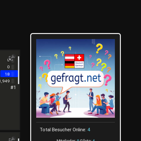
0
0
18
1,949
#1
Total Besucher Online:
4
Mitglieder:
0
Gãste:
4