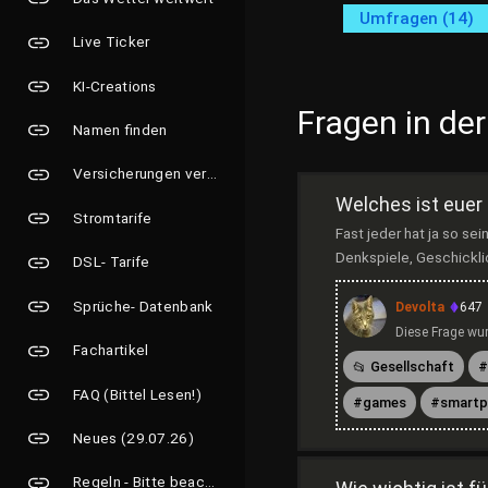
Umfragen (14)
Live Ticker
KI-Creations
Fragen in der
Namen finden
Versicherungen vergleichen
Welches ist euer
Stromtarife
Fast jeder hat ja so se
Denkspiele, Geschicklic
DSL- Tarife
Sprüche- Datenbank
Devolta
647
Diese Frage wur
Fachartikel
Gesellschaft
FAQ (Bittel Lesen!)
games
smartp
Neues (29.07.26)
Regeln - Bitte beachten!