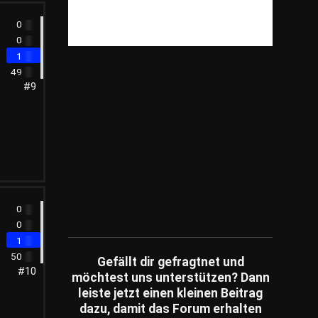
Tiere
(199)
0
Hunde
(52)
0
1
Katzen
(7)
49
Vögel
(7)
#9
Pferde
(16)
Fische
(1)
Andere Säugetiere
(15)
Insekten
(4)
Unterhaltung
(79)
0
Unternehmen
(249)
0
Umfragen
(14)
1
50
Wissensfragen
(186)
Gefällt dir gefragtnet und
#10
möchtest uns unterstützen? Dann
Ratespiele
(1)
leiste jetzt einen kleinen Beitrag
Schätzfragen
(2)
dazu, damit das Forum erhalten