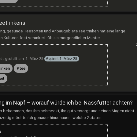
eetrinkens
itung, gesunde Teesorten und AnbaugebieteTee trinken hat eine lange
Der Zauber des Teetrinkens
Welches ist euer 
len Kulturen fest verankert. Ob als morgendlicher Munter...
auf dem Smartp
Ein Einblick in Zubereitung, gesunde
Teesorten und Anbaugebiete Tee
Fast jeder hat ja so s
trinken hat eine lange Tradition und ist
Lieblingspiele auf s
de gestellt am:
1. März 25
Gepinnt
1. März 25
in vielen Kulturen fest verankert. Ob als
Da gibt es Strategies
rinken
tee
morgendlicher Muntermacher,
Denkspiele, Geschick
entspannende Aben...
Actionspiele und viel
eit
spiele zum Beispiel s
Mod
Devolta
 im Napf – worauf würde ich bei Nassfutter achten?
ter bekommen, das ihm schmeckt, ihn gut versorgt und seinen Magen nicht
chzeitig möchte ich genauer hinschauen, welche Zutaten...
8