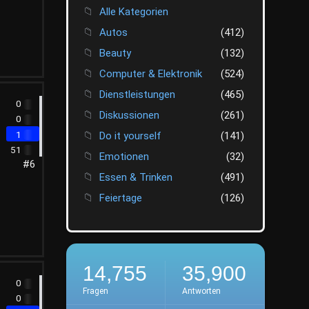
Alle Kategorien
Autos
(412)
Beauty
(132)
Computer & Elektronik
(524)
Dienstleistungen
(465)
0
Diskussionen
(261)
0
1
Do it yourself
(141)
51
Emotionen
(32)
#6
Essen & Trinken
(491)
Feiertage
(126)
Finanzen
(412)
Fotografie
(45)
Freizeit
(520)
14,755
35,900
Gesellschaft
(446)
0
Fragen
Antworten
0
Getestet
(30)