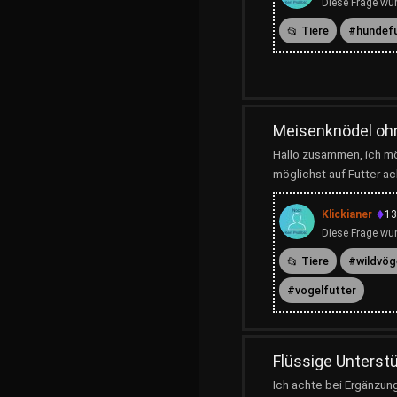
Diese Frage wur
Tiere
hundef
Meisenknödel ohn
Hallo zusammen, ich mö
möglichst auf Futter ac
Klickianer
13
Diese Frage wur
Tiere
wildvög
vogelfutter
Flüssige Unterst
Ich achte bei Ergänzun