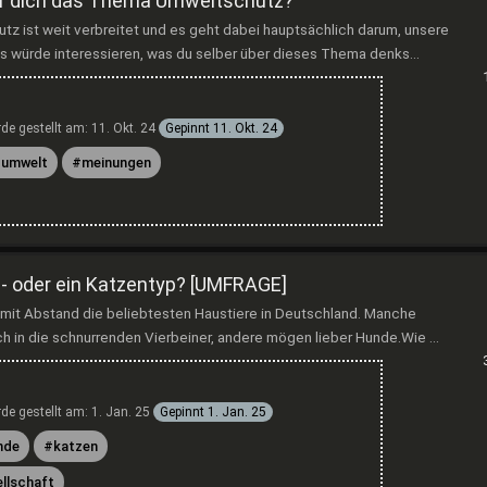
für dich das Thema Umweltschutz?
 ist weit verbreitet und es geht dabei hauptsächlich darum, unsere
 würde interessieren, was du selber über dieses Thema denks...
de gestellt am:
11. Okt. 24
Gepinnt
11. Okt. 24
umwelt
meinungen
e- oder ein Katzentyp? [UMFRAGE]
mit Abstand die beliebtesten Haustiere in Deutschland. Manche
h in die schnurrenden Vierbeiner, andere mögen lieber Hunde.Wie ...
de gestellt am:
1. Jan. 25
Gepinnt
1. Jan. 25
nde
katzen
llschaft