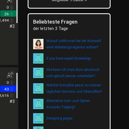
1
0
26
1,494
Beliebteste Fragen
#2
der letzten 3 Tage
Worauf sollte man bei der Auswahl
einer Webdesign-Agentur achten?
If you have expert knowledge
Wie kann ich mein Büro akustisch
2
und optisch besser unterteilen?
0
Welcher Entsafter passt zu meinen
43
täglichen Gemüse- und Obstsäften?
3,616
#3
Alternative zum Just Spices
Avocado Topping?
Designing pages