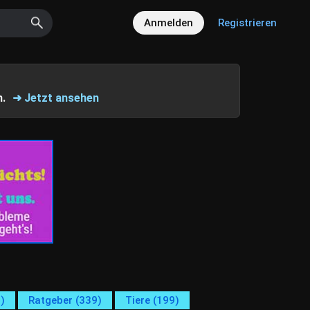
Anmelden
Registrieren
n.
➜ Jetzt ansehen
)
Ratgeber (339)
Tiere (199)