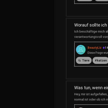
Worauf sollte ic
Ich beschäftige mich a
verantwortungsvoll vorg
BeautyLiz
14
Diese Frage wur
Tiere
katzen
Was tun, wenn ei
Hey, mir ist aufgefallen
normal ist oder ob ich 