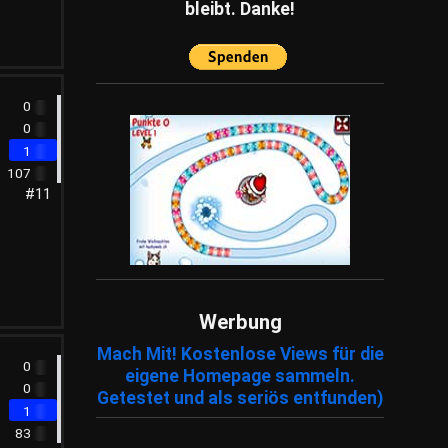
bleibt. Danke!
Fachartikel
(86)
0
0
1
107
#11
Werbung
Mach Mit! Kostenlose Views für die
0
eigene Homepage sammeln.
0
Getestet und als seriös entfunden)
1
83