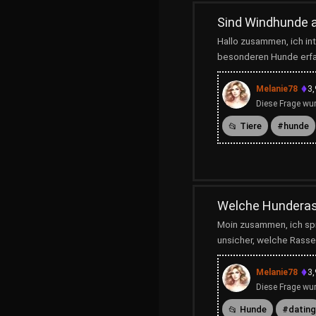
Sind Windhunde a
Hallo zusammen, ich in
besonderen Hunde erfahr
Melanie78
3
Diese Frage wur
Tiere
hunde
Welche Hunderass
Moin zusammen, ich spi
unsicher, welche Rasse
Melanie78
3
Diese Frage wur
Hunde
dating