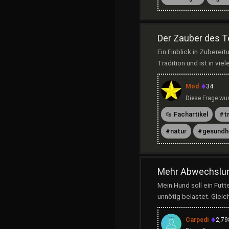
Der Zauber des T
Ein Einblick in Zubere
Tradition und ist in vie
Mod
34
Diese Frage wur
Fachartikel
t
natur
gesundh
Mehr Abwechslung
Mein Hund soll ein Fut
unnötig belastet. Glei
Carpedi
2,79