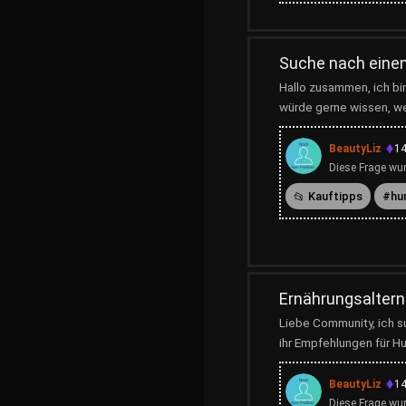
Suche nach eine
Hallo zusammen, ich bi
würde gerne wissen, wel
BeautyLiz
14
Diese Frage wur
Kauftipps
hu
Ernährungsaltern
Liebe Community, ich s
ihr Empfehlungen für Hu
BeautyLiz
14
Diese Frage wur