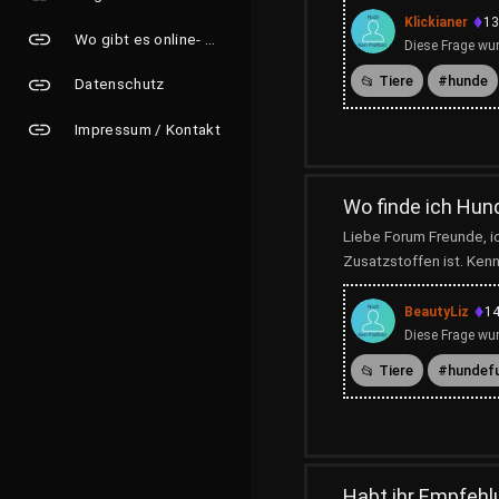
Klickianer
13
Wo gibt es online- Grusskarten?
Diese Frage wur
Tiere
hunde
Datenschutz
Impressum / Kontakt
Wo finde ich Hun
Liebe Forum Freunde, ic
Zusatzstoffen ist. Kenn
BeautyLiz
14
Diese Frage wur
Tiere
hundef
Habt ihr Empfehl