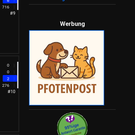
6
716
#9
Werbung
0
0
2
276
#10