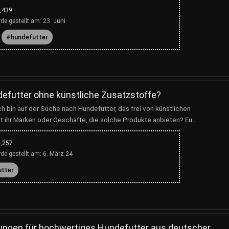
,439
de gestellt am:
23. Juni
hundefutter
defutter ohne künstliche Zusatzstoffe?
h bin auf der Suche nach Hundefutter, das frei von künstlichen
t ihr Marken oder Geschäfte, die solche Produkte anbieten? Eu...
,257
de gestellt am:
6. März 24
utter
ungen für hochwertiges Hundefutter aus deutscher