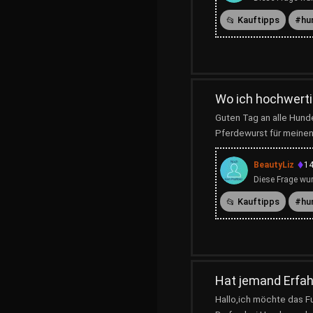
Kauftipps
hu
Wo ich hochwerti
Guten Tag an alle Hund
Pferdewurst für meinen
BeautyLiz
14
Diese Frage wur
Kauftipps
hu
Hat jemand Erfah
Hallo,ich möchte das F