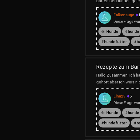
Barfen bei Hunden gele
Falkenauge
Diese Frage wur
Hunde
hunde
hundefutter
b
Rezepte zum Bar
Hallo Zusammen, ich ha
gehört aber ich weis ni
Lina23
5
Diese Frage wur
Hunde
hunde
hundefutter
r