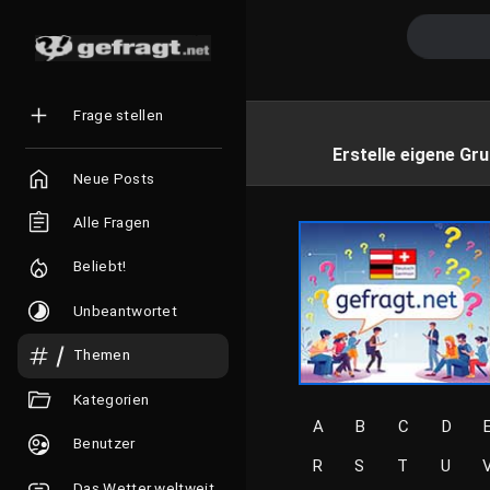
Frage stellen
Erstelle eigene Gru
Neue Posts
Alle Fragen
Beliebt!
Unbeantwortet
Themen
Kategorien
A
B
C
D
Benutzer
R
S
T
U
Das Wetter weltweit