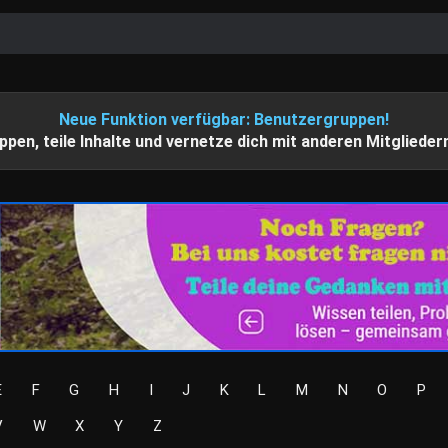
Neue Funktion verfügbar: Benutzergruppen!
ppen, teile Inhalte und vernetze dich mit anderen Mitglieder
E
F
G
H
I
J
K
L
M
N
O
P
V
W
X
Y
Z