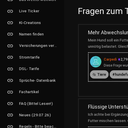
Fragen zum 
Live Ticker
KI-Creations
Mehr Abwechslung
Namen finden
Mein Hund soll ein Fut
Versicherungen vergleichen
unnötig belastet. Glei
Stromtarife
Carpedi
2,79
Diese Frage wur
DSL- Tarife
Tiere
hundef
Sprüche- Datenbank
Fachartikel
FAQ (Bittel Lesen!)
Flüssige Unterst
Ich achte bei Ergänzun
Neues (29.07.26)
Futter mischen lassen.
Regeln - Bitte beachten!