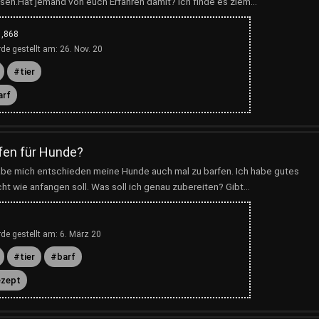
sen.Hat jemand von euch Erfahren damit? Ich finde es ziem...
1,868
de gestellt am:
26. Nov. 20
tier
arf
fen für Hunde?
be mich entschieden meine Hunde auch mal zu barfen. Ich habe gutes
cht wie anfangen soll. Was soll ich genau zubereiten? Gibt...
de gestellt am:
6. März 20
tier
barf
ezept