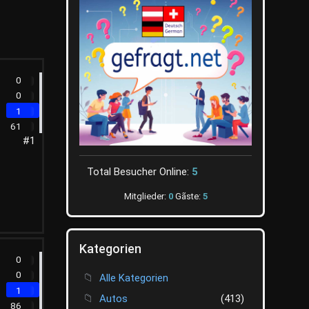
0
0
1
61
#1
Total Besucher Online:
5
Mitglieder:
0
Gãste:
5
Kategorien
0
0
Alle Kategorien
1
Autos
(413)
86