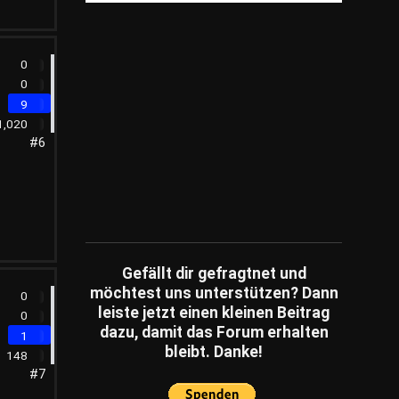
Unternehmen
(249)
Umfragen
(14)
0
Wissensfragen
(186)
0
Ratespiele
(1)
9
Schätzfragen
(2)
1,020
#6
Fachartikel
(86)
Gefällt dir gefragtnet und
möchtest uns unterstützen? Dann
0
leiste jetzt einen kleinen Beitrag
0
dazu, damit das Forum erhalten
1
bleibt. Danke!
148
#7