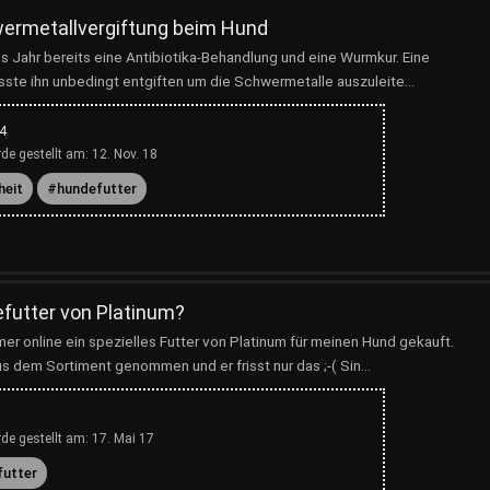
ermetallvergiftung beim Hund
s Jahr bereits eine Antibiotika-Behandlung und eine Wurmkur. Eine
sste ihn unbedingt entgiften um die Schwermetalle auszuleite...
4
de gestellt am:
12. Nov. 18
heit
hundefutter
futter von Platinum?
er online ein spezielles Futter von Platinum für meinen Hund gekauft.
s dem Sortiment genommen und er frisst nur das ;-( Sin...
de gestellt am:
17. Mai 17
futter