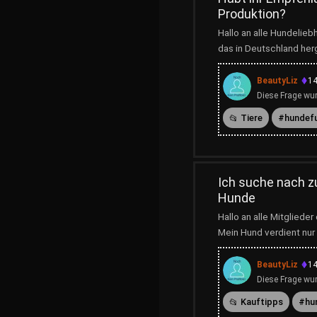
Produktion?
Hallo an alle Hundelie
das in Deutschland herg
BeautyLiz
14
Diese Frage wur
Tiere
hundef
Ich suche nach z
Hunde
Hallo an alle Mitglieder
Mein Hund verdient nur 
BeautyLiz
14
Diese Frage wur
Kauftipps
hu