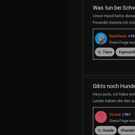
Was tun bei Schw
Unser Hund hatte diese
Freundin meinte ich mü
Beatheee
99
Diese Frage wur
Tiere
gesund
Gibts noch Hunde
Hey Leute, ich habe imm
Leider haben die das au
Douna
961
Diese Frage wur
Hunde
hunde