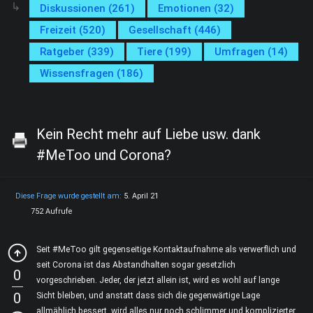
Diskussionen (261)
Emotionen (32)
Freizeit (520)
Gesellschaft (446)
Ratgeber (339)
Tiere (199)
Umfragen (14)
Wissensfragen (186)
Kein Recht mehr auf Liebe usw. dank
#MeToo und Corona?
Diese Frage wurde gestellt am:
5. April 21
752 Aufrufe
Seit #MeToo gilt gegenseitige Kontaktaufnahme als verwerflich und
seit Corona ist das Abstandhalten sogar gesetzlich
0
vorgeschrieben. Jeder, der jetzt allein ist, wird es wohl auf lange
0
Sicht bleiben, und anstatt dass sich die gegenwärtige Lage
allmählich bessert, wird alles nur noch schlimmer und komplizierter