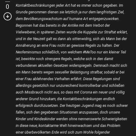
0
Kontaktbeschränkungen jeder Art hat es immer schon gegeben. Im
Grunde genommen dienen sie letztlich ja nur dem langfristigen Ziel,
dem Bevölkerungswachstum auf humane Art entgegenzuwirken.
Begonnen hat das bereits in der Antike mit dem Verbot der
Vielweiberei, in späteren Zeiten wurde die Kuppelei zur Straftat erklärt,
und in der Neuzeit galt es dann als sittenwidrig, sich als Mann bei der
Annäherung an eine Frau nicht an gewisse Regeln zu halten. Der
Neofeminismus schließlich, von welchem #MeToo nur ein kleiner Teil
ist, bewirkte noch strengere Regeln, welche sich in den damit
verbundenen aktuellen Gesetzen widerspiegeln. Demnach macht sich
ein Mann bereits wegen sexueller Belästigung strafbar, sobald er bei
einer Frau ablehnendes Verhalten erfährt. Diese Regelungen sind
allerdings gesetzlich nur unzureichend kontrollierbar und schließen
auch Missbrauch nicht aus, so dass mit Corona ein neuer und völlig
anderer Grund hinzukam, die Kontaktbeschränkungen endlich
erfolgreich durchzusetzen. Der heutigen Jugend mag es noch schwer
fallen, sich den gegebenen Situationen anzupassen, doch unsere
Kinder und Kindeskinder werden ohne nennenswerte Schwierigkeiten
in diese neue, kontaktarme Welt hineinwachsen und das Problem
einer überbevölkerten Erde wird sich zum Wohle folgender